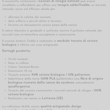
Il cuscinetto contenente i
noccioli di ciliegia naturali
può essere
riscaldato o raffreddato per offrire una
terapia caldo/freddo
, un metodo
naturale, sicuro ed efficace ideale per:
alleviare le coliche dei neonati,
dare sollievo a piccoli dolori o tensioni,
favorire un rilassamento sereno prima della nanna.
Il calore rilasciato è graduale e uniforme, mentre il profumo naturale dei
noccioli crea un’atmosfera accogliente e rassicurante.
Il cuscino termico Teddy è realizzato in
morbido tessuto di cotone
biologico
e rifinito con cura artigianale.
Dettagli prodotto:
Occhi ricamati
Naso in velluto
Colore:
Caramel Brown
Dimensioni: 35 cm
Tessuto esterno:
90% cotone biologico / 10% poliestere
Imbottitura della testa:
100% PLA
(polilattide), una
fibra di origine
biologica ricavata dalla canna da zucchero
, naturalmente
ipoallergenica
Tessuto del cuscino contenente i noccioli naturali di ciliegia
: 100%
cotone biologico
Realizzato con amore in
Lettonia (UE)
La collezione ALMA, unisce
qualità artigianale
,
design