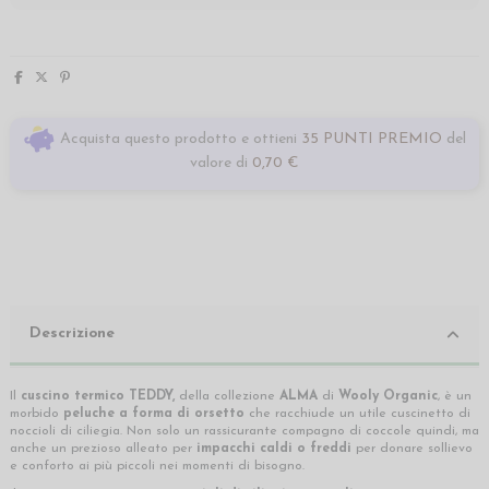
Acquista questo prodotto e ottieni
35 PUNTI PREMIO
del
valore di
0,70 €
Descrizione
Il
cuscino termico TEDDY,
della collezione
ALMA
di
Wooly Organic
, è un
morbido
peluche a forma di orsetto
che racchiude un utile cuscinetto di
noccioli di ciliegia. Non solo un rassicurante compagno di coccole quindi, ma
anche un prezioso alleato per
impacchi caldi o freddi
per donare sollievo
e conforto ai più piccoli nei momenti di bisogno.