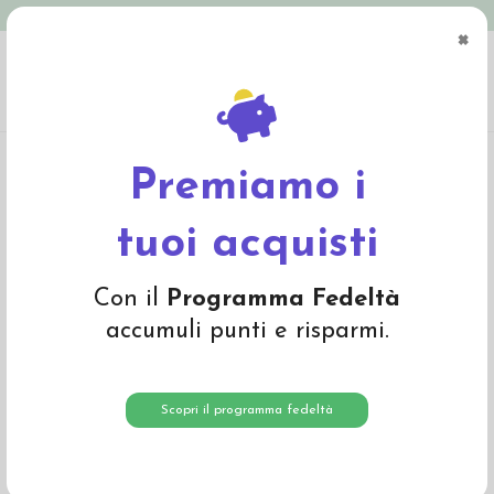
Spedizione in Italia gratuita oltre € 79
×
0
Home
Giochi
Peluches
Cuscino termico TEDDY con noccioli naturali di
ciliegia
Premiamo i
tuoi acquisti
Con il
Programma Fedeltà
accumuli punti e risparmi.
Scopri il programma fedeltà