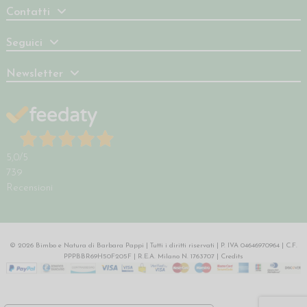
Contatti
Seguici
Newsletter
5,0
/5
739
Recensioni
© 2026 Bimbo e Natura di Barbara Pappi | Tutti i diritti riservati | P. IVA 04646970964 | C.F.
PPPBBR69H50F205F | R.E.A. Milano N. 1763707 |
Credits