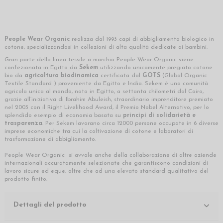
People Wear Organic
realizza dal 1993 capi di abbigliamento biologico in
cotone, specializzandosi in collezioni di alta qualità dedicate ai bambini.
Gran parte della linea tessile a marchio People Wear Organic viene
confezionata in Egitto da
Sekem
utilizzando unicamente pregiato cotone
bio da
agricoltura biodinamica
certificata dal
GOTS
(Global Organic
Textile Standard ) proveniente da Egitto e India. Sekem è una comunità
agricola unica al mondo, nata in Egitto, a settanta chilometri dal Cairo,
grazie all’iniziativa di Ibrahim Abuleish, straordinario imprenditore premiato
nel 2003 con il Right Livelihood Award, il Premio Nobel Alternativo, per lo
splendido esempio di economia basata su
principi di solidarietà e
trasparenza
. Per Sekem lavorano circa 12000 persone occupate in 6 diverse
imprese economiche tra cui la coltivazione di cotone e laboratori di
trasformazione di abbigliamento.
People Wear Organic si avvale anche della collaborazione di altre aziende
internazionali accuratamente selezionate che garantiscono condizioni di
lavoro sicure ed eque, oltre che ad una elevato standard qualitativo del
prodotto finito.
Dettagli del prodotto