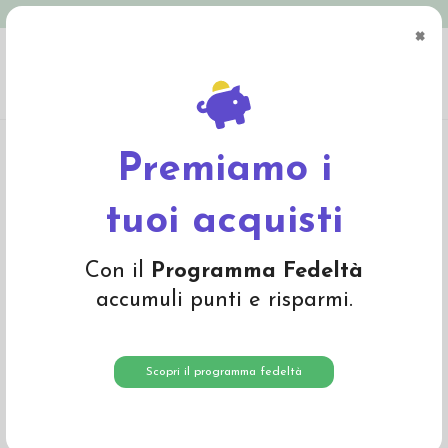
Spedizione in Italia gratuita oltre € 79
×
0
Home
Abbigliamento
Bambino
Pantaloni e Salopette
Shorts bambina in
mussola di cotone bio - col. lilla chiaro
Premiamo i
-20%
tuoi acquisti
Con il
Programma Fedeltà
accumuli punti e risparmi.
Scopri il programma fedeltà