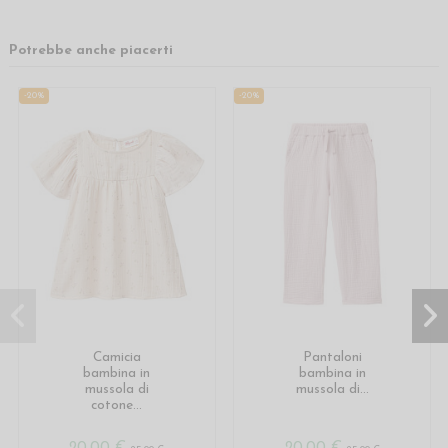
Potrebbe anche piacerti
-20%
-20%
Camicia
Pantaloni
bambina in
bambina in
mussola di
mussola di...
cotone...
20,00 €
20,00 €