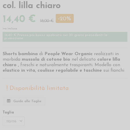
col. lilla chiaro
14,40 €
-20%
18,00 €
iva inclusa
14,40 € Prezzo più basso applicato nei 30 giorni precedenti la
promozione
Shorts bambina
di
People Wear Organic
realizzati
in
morbida
mussola
di cotone bio
nel delicato
colore
lilla
chiaro
,
freschi e naturalmente traspiranti. Modello con
elastico in vita,
coulisse regolabile e
taschine
sui fianchi
Disponibilità limitata
Guide alle Taglie
Taglia