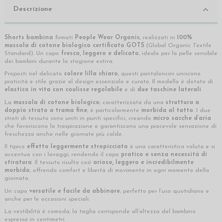
Descrizione
Shorts bambina
firmati
People Wear Organic
, realizzati in
100%
mussola di cotone biologico certificato GOTS
(Global Organic Textile
Standard). Un capo
fresco, leggero e delicato
, ideale per la pelle sensibile
dei bambini durante la stagione estiva.
Proposti nel delicato
colore lilla chiaro
, questi pantaloncini uniscono
praticità e stile grazie al design essenziale e curato. Il modello è dotato di
elastico in vita con coulisse regolabile
e di
due taschine laterali
.
La
mussola di cotone biologico
, caratterizzata da una
struttura a
doppio strato a trama fine
, è particolarmente
morbida al tatto
. I due
strati di tessuto sono uniti in punti specifici, creando
micro sacche d’aria
che favoriscono la traspirazione e garantiscono una piacevole sensazione di
freschezza anche nelle giornate più calde.
Il tipico
effetto leggermente stropicciato
è una caratteristica voluta e si
accentua con i lavaggi, rendendo il capo
pratico e senza necessità di
stiratura
. Il tessuto risulta così
arioso, leggero e incredibilmente
morbido
, offrendo comfort e libertà di movimento in ogni momento della
giornata.
Un capo
versatile e facile da abbinare
, perfetto per l’uso quotidiano e
anche per le occasioni speciali.
La vestibilità è comoda; la taglia corrisponde all’altezza del bambino
espressa in centimetri.