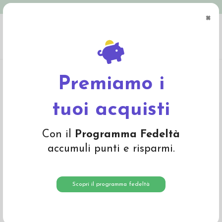
Spedizione in Italia gratuita oltre € 79
×
0
Home
Abbigliamento
Bambino
Pantaloni e Salopette
Set 2 Pantaloncini
ciclista in cotone bio - col. malva /ecrù fantasia
Premiamo i
-20%
tuoi acquisti
Con il
Programma Fedeltà
accumuli punti e risparmi.
Scopri il programma fedeltà