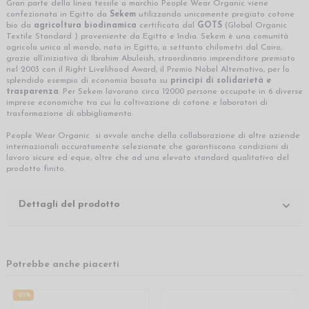
Gran parte della linea tessile a marchio People Wear Organic viene
confezionata in Egitto da
Sekem
utilizzando unicamente pregiato cotone
bio da
agricoltura biodinamica
certificata dal
GOTS
(Global Organic
Textile Standard ) proveniente da Egitto e India. Sekem è una comunità
agricola unica al mondo, nata in Egitto, a settanta chilometri dal Cairo,
grazie all’iniziativa di Ibrahim Abuleish, straordinario imprenditore premiato
nel 2003 con il Right Livelihood Award, il Premio Nobel Alternativo, per lo
splendido esempio di economia basata su
principi di solidarietà e
trasparenza
. Per Sekem lavorano circa 12000 persone occupate in 6 diverse
imprese economiche tra cui la coltivazione di cotone e laboratori di
trasformazione di abbigliamento.
People Wear Organic si avvale anche della collaborazione di altre aziende
internazionali accuratamente selezionate che garantiscono condizioni di
lavoro sicure ed eque, oltre che ad una elevato standard qualitativo del
prodotto finito.
Dettagli del prodotto
Potrebbe anche piacerti
-20%