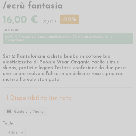
/ecrù fantasia
16,00 €
-20%
20,00 €
iva inclusa
16,00 € Prezzo più basso applicato nei 30 giorni precedenti la
promozione
Set 2 Pantaloncini ciclista bimba in cotone bio
elasticizzato d
i
People Wear Organic
, taglio slim e
skinny, pratici e leggeri l'estate, confezione da due pezzi
uno colore malva e l'altro in un delicato rosa cipria con
motivo floreale stampato
Disponibilità limitata
Guide alle Taglie
Taglia