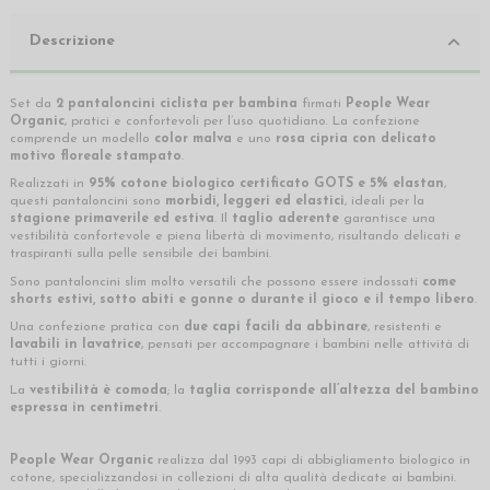
Descrizione
Set da
2 pantaloncini ciclista per bambina
firmati
People Wear
Organic
, pratici e confortevoli per l’uso quotidiano. La confezione
comprende un modello
color malva
e uno
rosa cipria con delicato
motivo floreale stampato
.
Realizzati in
95% cotone biologico certificato GOTS e 5% elastan
,
questi pantaloncini sono
morbidi, leggeri ed elastici
, ideali per la
stagione primaverile ed estiva
. Il
taglio aderente
garantisce una
vestibilità confortevole e piena libertà di movimento, risultando delicati e
traspiranti sulla pelle sensibile dei bambini.
Sono pantaloncini slim molto versatili che possono essere indossati
come
shorts estivi, sotto abiti e gonne o durante il gioco e il tempo libero
.
Una confezione pratica con
due capi facili da abbinare
, resistenti e
lavabili in lavatrice
, pensati per accompagnare i bambini nelle attività di
tutti i giorni.
La
vestibilità è comoda
; la
taglia corrisponde all’altezza del bambino
espressa in centimetri
.
People Wear Organic
realizza dal 1993 capi di abbigliamento biologico in
cotone, specializzandosi in collezioni di alta qualità dedicate ai bambini.