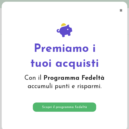
Spedizione in Italia gratuita oltre € 79
×
0
Home
Abbigliamento
Bambino
Pantaloni e Salopette
Pantalone morbido
baby in lana cotta - col. rosa
Premiamo i
tuoi acquisti
Con il
Programma Fedeltà
accumuli punti e risparmi.
Scopri il programma fedeltà