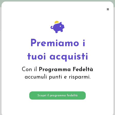
Spedizione in Italia gratuita oltre € 79
×
0
Home
Abbigliamento
Bambino
Pantaloni e Salopette
Pantalone in lana
Merino con pettorina e bretelle -col. pacific
Premiamo i
tuoi acquisti
Con il
Programma Fedeltà
accumuli punti e risparmi.
Scopri il programma fedeltà