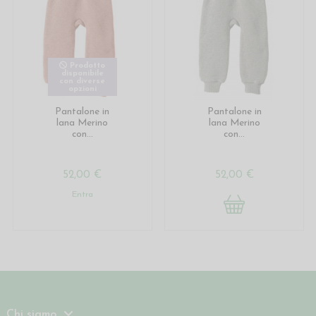
Prodotto
disponibile
con diverse
opzioni
Pantalone in
Pantalone in
lana Merino
lana Merino
con...
con...
52,00 €
52,00 €
Entra
Chi siamo