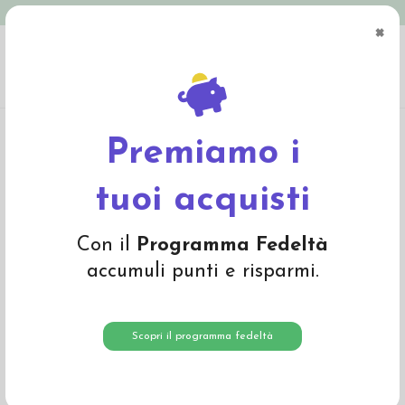
Spedizione in Italia gratuita oltre € 79
×
0
Home
Abbigliamento
Bambino
Pantaloni e Salopette
Pantalone in lana
Merino con pettorina e bretelle -col. blu navy
Premiamo i
tuoi acquisti
Con il
Programma Fedeltà
accumuli punti e risparmi.
Scopri il programma fedeltà