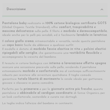
Descrizione
Pantalone baby
realizzato in
100% cotone biologico certificato GOTS
(Global Organic Textile Standard), offre
comfort, traspirabilità e
massima delicatezza
sulla pelle. Il filato è
morbido e dermocompatibile
,
ideale anche per le pelli più sensibili, ed è facilmente
lavabile in lavatrice
.
Il
colore giallo crema
, intramontabile e versatile, rende questo pantalone
un
capo basic
facile da abbinare a qualsiasi outfit.
Il modello è dotato di
morbida fascia elastica in vita
e
polsini elastici
ripiegabili alle caviglie
, che garantiscono una
vestibilità flessibile
e
accompagnano la crescita del bambino.
Il tessuto in cotone biologico con
interno a lavorazione effetto spugna
assicura una sensazione piacevole sulla pelle, rendendo il pantalone
estremamente
morbido e confortevole
, ma al contempo sufficientemente
robusto per resistere alle avventure quotidiane. Il taglio comodo
garantisce
totale libertà di movimento
lo rende ideale per gattonare,
giocare o rilassarsi in piena comodità.
Perfetto per la
primavera
e per le
giornate estive più fresche
, questo
pantalone è
abbinabile al cardigan coordinato
di Sense Organics, per
un look confortevole, sostenibile e curato nei dettagli.
La taglia indica l’altezza del bambino in centimetri.