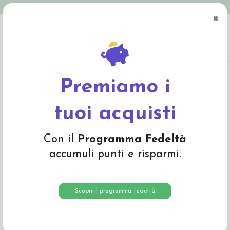
Spedizione in Italia gratuita oltre € 79
×
0
Home
Abbigliamento
Bambino
Pantaloni e Salopette
Pantalone baby in
spugna di cotone bio - col. giallo crema
Premiamo i
-20%
tuoi acquisti
Con il
Programma Fedeltà
accumuli punti e risparmi.
Scopri il programma fedeltà