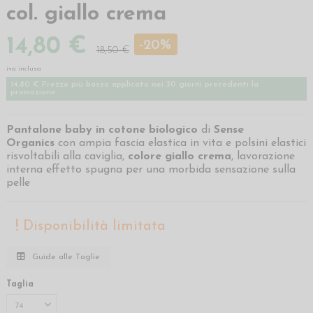
col. giallo crema
14,80 €
-20%
18,50 €
iva inclusa
14,80 € Prezzo più basso applicato nei 30 giorni precedenti la
promozione
Pantalone baby in cotone biologico
di
Sense
Organics
con ampia fascia elastica in vita e polsini elastici
risvoltabili alla caviglia,
colore giallo crema
, lavorazione
interna effetto spugna per una morbida sensazione sulla
pelle
Disponibilità limitata
Guide alle Taglie
Taglia