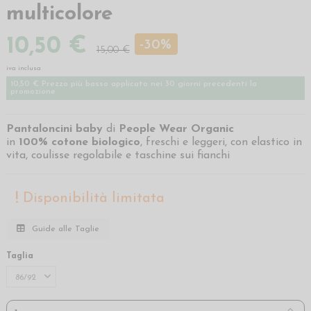
multicolore
10,50 €
-30%
15,00 €
iva inclusa
10,50 € Prezzo più basso applicato nei 30 giorni precedenti la
promozione
Pantaloncini baby
di
People Wear Organic
in
100%
cotone biologico
, freschi e leggeri, con elastico in
vita, coulisse regolabile e taschine sui fianchi
Disponibilità limitata
Guide alle Taglie
Taglia