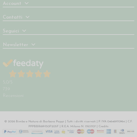
Account
Contatti
Seguici
Newsletter
5,0
/5
739
Recensioni
© 2026 Bimbo e Natura di Barbara Pappi | Tutti i diritti riservati | P. IVA 04646970964 | C.F.
PPPBBR69H50F205F | R.E.A. Milano N. 1763707 |
Credits