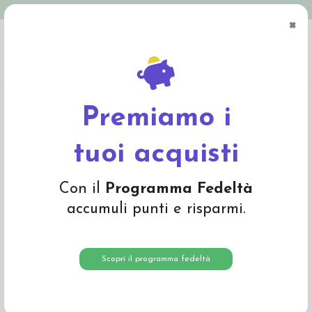
Spedizione in Italia gratuita oltre € 79
×
0
Home
Abbigliamento
Bambino
Pantaloni e Salopette
Pantaloncini baby
in cotone bio a righe multicolore
Premiamo i
-30%
tuoi acquisti
Con il
Programma Fedeltà
accumuli punti e risparmi.
Scopri il programma fedeltà