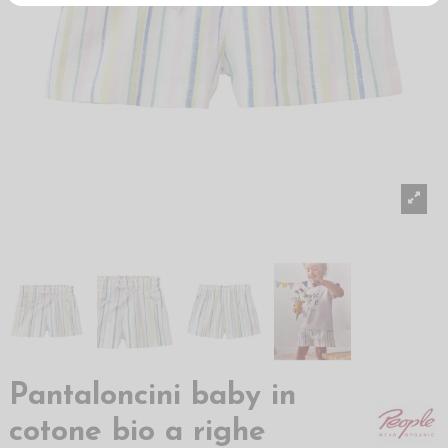
Pantaloncini baby in
cotone bio a righe