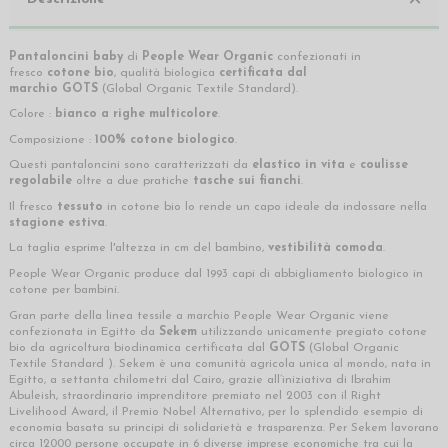
Pantaloncini baby
di
People Wear Organic
confezionati in
fresco
cotone bio
, qualità biologica
certificata dal
marchio
GOTS
(Global Organic Textile Standard).
Colore :
bianco a righe multicolore
.
Composizione :
100% cotone biologico
.
Questi pantaloncini sono caratterizzati da
elastico in vita
e
coulisse
regolabile
oltre a due pratiche
tasche sui fianchi
.
Il fresco
tessuto
in cotone bio lo rende un capo ideale da indossare nella
stagione estiva
.
La taglia esprime l'altezza in cm del bambino,
vestibilità comoda
.
People Wear Organic produce dal 1993 capi di abbigliamento biologico in
cotone per bambini.
Gran parte della linea tessile a marchio People Wear Organic viene
confezionata in Egitto da
Sekem
utilizzando unicamente pregiato cotone
bio da agricoltura biodinamica certificata dal
GOTS
(Global Organic
Textile Standard ). Sekem è una comunità agricola unica al mondo, nata in
Egitto, a settanta chilometri dal Cairo, grazie all’iniziativa di Ibrahim
Abuleish, straordinario imprenditore premiato nel 2003 con il Right
Livelihood Award, il Premio Nobel Alternativo, per lo splendido esempio di
economia basata su principi di solidarietà e trasparenza. Per Sekem lavorano
circa 12000 persone occupate in 6 diverse imprese economiche tra cui la