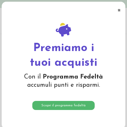
Spedizione in Italia gratuita oltre € 79
×
0
Home
Pannolini Eco
Pannoloni incontinenza
Abena Slip S2 Pannoloni
Premium (60-85cm - 1800ml) - pacco risparmio da 84 pz
Premiamo i
tuoi acquisti
Con il
Programma Fedeltà
accumuli punti e risparmi.
Scopri il programma fedeltà