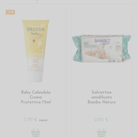
-20%
Baby Calendula
Salviettine
Crema
umidificate
Protettiva 75ml
Bambo Nature
7,92 €
2,80 €
9,90 €