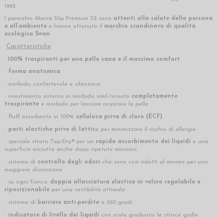
1992.
I pannolini Abena Slip Premium S2 sono
attenti alla salute della persona
e all’ambiente
e hanno ottenuto il
marchio scandinavo di qualità
ecologica Swan
.
Caratteristiche
- 100% traspiranti per una pelle sana e il massimo comfort
-
forma anatomica
- morbido, confortevole e silenzioso
- rivestimento esterno in morbido simil-tessuto
completamente
traspirante
e morbido per lasciare respirare la pelle
- fluff assorbente in 100%
cellulosa priva di cloro (ECF)
-
parti elastiche prive di lattic
e per minimizzare il rischio di allergie
- speciale strato Top-Dry® per un
rapido assorbimento dei liquidi
e una
superficie asciutta anche dopo ripetute minzioni
- sistema di
controllo degli odori
che sono così ridotti al minimo per una
maggiore discrezione
- su ogni fianco,
doppia allacciatura elastica in velcro regolabile e
riposizionabile
per una vestibilità ottimale
- sistema di
barriere anti-perdite
a 360 gradi
-
indicatore di livello dei liquidi
con scala graduata: le strisce gialle