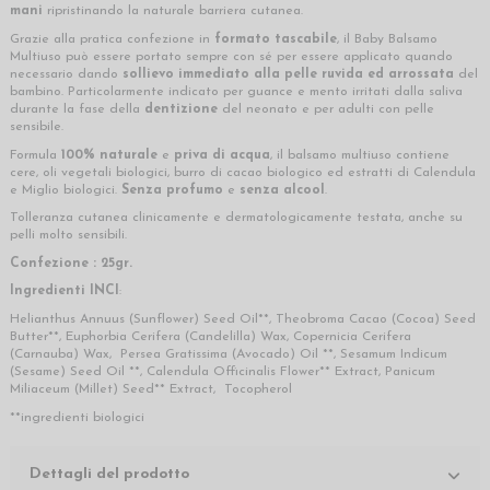
mani
ripristinando la naturale barriera cutanea.
Grazie alla pratica confezione in
formato tascabile
, il Baby Balsamo
Multiuso può essere portato sempre con sé per essere applicato quando
necessario dando
sollievo immediato alla pelle ruvida ed arrossata
del
bambino. Particolarmente indicato per guance e mento irritati dalla saliva
durante la fase della
dentizione
del neonato e per adulti con pelle
sensibile.
Formula
100% naturale
e
priva di acqua
, il balsamo multiuso contiene
cere, oli vegetali biologici, burro di cacao biologico ed estratti di Calendula
e Miglio biologici.
Senza profumo
e
senza alcool
.
Tolleranza cutanea clinicamente e dermatologicamente testata, anche su
pelli molto sensibili.
Confezione : 25gr.
Ingredienti INCI
:
Helianthus Annuus (Sunflower) Seed Oil**, Theobroma Cacao (Cocoa) Seed
Butter**, Euphorbia Cerifera (Candelilla) Wax, Copernicia Cerifera
(Carnauba) Wax, Persea Gratissima (Avocado) Oil **, Sesamum Indicum
(Sesame) Seed Oil **, Calendula Officinalis Flower** Extract, Panicum
Miliaceum (Millet) Seed** Extract, Tocopherol
**ingredienti biologici
Dettagli del prodotto