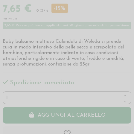
7,65 €
-15%
9,00 €
iva inclusa
7,65 € Prezzo più basso applicato nei 30 giorni precedenti la promozione
Baby balsamo multiuso Calendula di Weleda si prende
cura in modo intensivo della pelle secca e screpolata del
bambino, particolarmente indicato in caso condizioni
atmosferiche rigide e in caso di vento, freddo e umidità,
senza profumazioni, confezione da 25gr
Spedizione immediata
AGGIUNGI AL CARRELLO