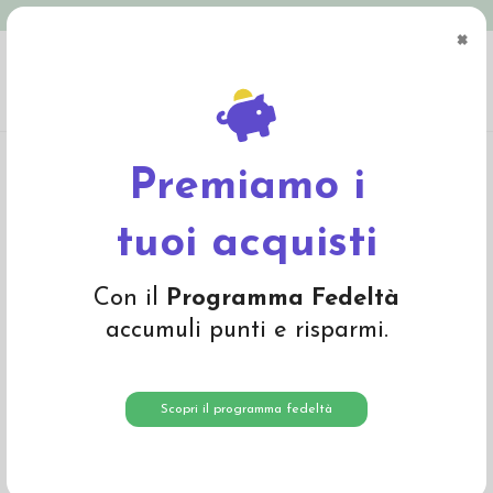
Spedizione in Italia gratuita oltre € 79
×
0
Home
Bio Cosmesi e Igiene
Linea mamma e bebé
Baby Balsamo Multiuso
Calendula 25gr
Premiamo i
-15%
tuoi acquisti
Con il
Programma Fedeltà
accumuli punti e risparmi.
Scopri il programma fedeltà