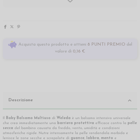
Acquista questo prodotto e ottieni
8 PUNTI PREMIO
del
valore di
0,16 €
Descrizione
Il
Baby Balsamo Multiuso
di
Weleda
è un balsamo intensivo universale
che crea immediatamente una
barriera protettiva
efficace contro la
pelle
secca
del bambino causata da freddo, vento, umidità e condizioni
atmosferiche rigide. Nutre intensamente la pelle rendendola morbida e
lenisce le zone secche e screpolate di
guance
,
labbra
,
mento
e