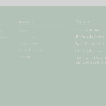
Account
Contatti
Bimbo e Natura
so
Entra
Via delle Ande 2,
endita
Il mio account
Storico ordini
(+39) 02 92 16 
Richiedi recesso
info@bimboenatu
Indirizzi
Dal Lunedì al Venerdì
alle 12:30 e dalle 13: