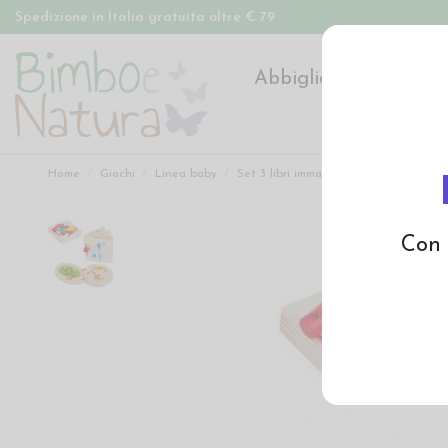
Spedizione in Italia gratuita oltre € 79
Abbigliamento
Pan
Home
Giochi
Linea baby
Set 3 libri immagini in legno Elefante
Con 