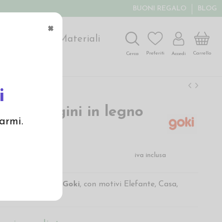
BUONI REGALO
BLOG
×
ochi
Arte
Materiali
Carrello
Preferiti
Accedi
Cerca
i
ibri immagini in legno
armi.
e
€
iva inclusa
magini in legno
di
Goki
, con motivi Elefante, Casa,