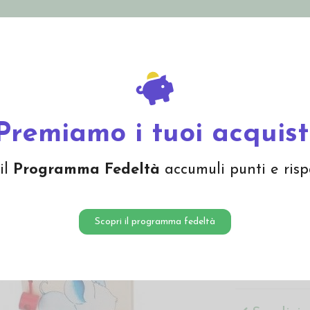
nolini Eco
Mamma e Bebè
Bio Cosmesi
Gi
Offerte
Brand
Premiamo i tuoi acquist
Set 3 l
il
Programma Fedeltà
accumuli punti e risp
Elefant
18,30 
Scopri il programma fedeltà
Set 3 libri im
Locomotiva