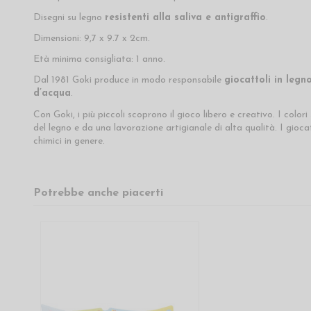
Disegni su legno
resistenti alla saliva e antigraffio
.
Dimensioni: 9,7 x 9.7 x 2cm.
Età minima consigliata: 1 anno.
Dal 1981 Goki produce in modo responsabile
giocattoli in legn
d’acqua
.
Con Goki, i più piccoli scoprono il gioco libero e creativo. I col
del legno e da una lavorazione artigianale di alta qualità. I gioc
chimici in genere.
Potrebbe anche piacerti