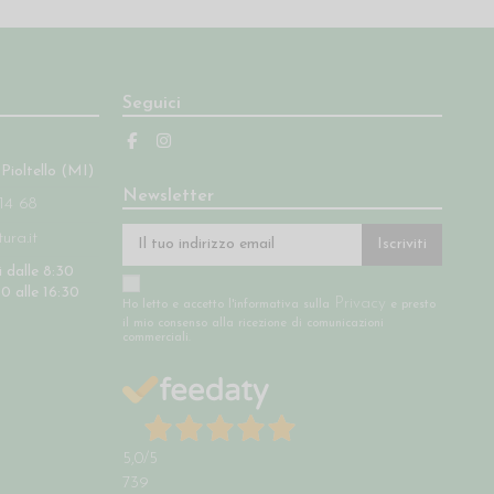
Seguici
 Pioltello (MI)
Newsletter
14 68
ra.it
Iscriviti
 dalle 8:30
30 alle 16:30
Privacy
Ho letto e accetto l'informativa sulla
e presto
il mio consenso alla ricezione di comunicazioni
commerciali.
5,0
/5
739