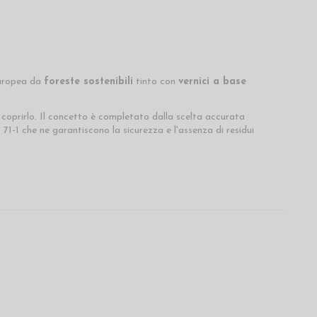
 europea da
foreste sostenibili
tinto con
vernici a base
i coprirlo. Il concetto è completato dalla scelta accurata
71-1 che ne garantiscono la sicurezza e l'assenza di residui