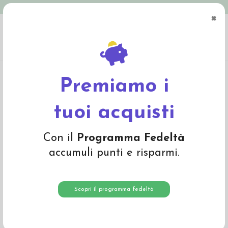
Spedizione in Italia gratuita oltre € 79
×
0
Home
Giochi
Linea baby
Anello manipolazione Pesce con dischetti
Premiamo i
tuoi acquisti
Con il
Programma Fedeltà
accumuli punti e risparmi.
Scopri il programma fedeltà