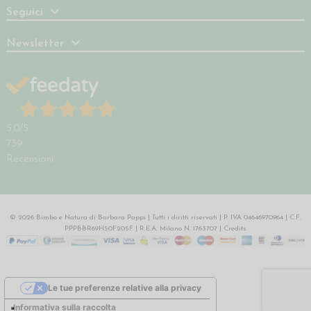
Seguici
Newsletter
5,0
/5
739
Recensioni
© 2026 Bimbo e Natura di Barbara Pappi | Tutti i diritti riservati | P. IVA 04646970964 | C.F.
PPPBBR69H50F205F | R.E.A. Milano N. 1763707 |
Credits
Le tue preferenze relative alla privacy
Informativa sulla raccolta