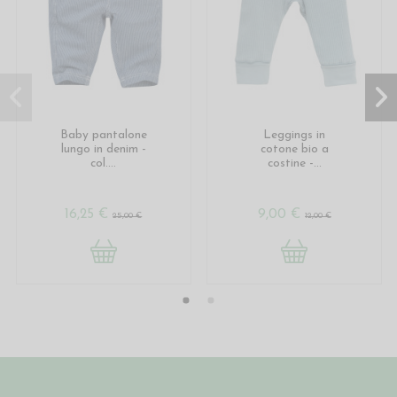
Baby pantalone
Leggings in
lungo in denim -
cotone bio a
col....
costine -...
16,25 €
9,00 €
25,00 €
12,00 €