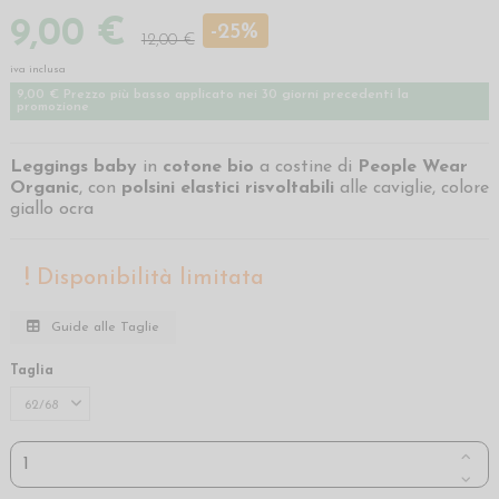
9,00 €
-25%
12,00 €
iva inclusa
9,00 € Prezzo più basso applicato nei 30 giorni precedenti la
promozione
Leggings baby
in
cotone bio
a costine di
People Wear
Organic
, con
polsini elastici risvoltabili
alle caviglie, colore
giallo ocra
Disponibilità limitata
Guide alle Taglie
Taglia