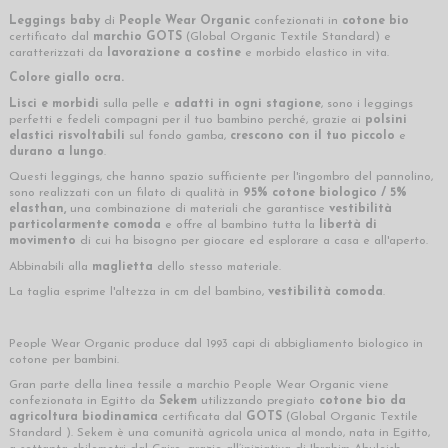
Leggings baby
di
People Wear Organic
confezionati in
cotone bio
certificato dal
marchio GOTS
(Global Organic Textile Standard) e
caratterizzati da
lavorazione a costine
e morbido elastico in vita.
Colore giallo ocra
.
Lisci e morbidi
sulla pelle e
adatti in ogni
stagione
,
sono i leggings
perfetti e fedeli compagni per il tuo bambino perché, grazie ai
polsini
elastici risvoltabili
sul fondo gamba,
crescono con il tuo piccolo
e
durano a lungo
.
Questi leggings, che hanno spazio sufficiente per l'ingombro del pannolino,
sono realizzati con un filato di qualità in
95% cotone biologico / 5%
elasthan,
una combinazione di materiali che garantisce
vestibilità
particolarmente comoda
e offre al bambino tutta la
libertà di
movimento
di cui ha bisogno per giocare ed esplorare a casa e all'aperto.
Abbinabili alla
maglietta
dello stesso materiale.
La taglia esprime l'altezza in cm del bambino,
vestibilità comoda
.
People Wear Organic produce dal 1993 capi di abbigliamento biologico in
cotone per bambini.
Gran parte della linea tessile a marchio People Wear Organic viene
confezionata in Egitto da
Sekem
utilizzando pregiato
cotone bio da
agricoltura biodinamica
certificata dal
GOTS
(Global Organic Textile
Standard ). Sekem è una comunità agricola unica al mondo, nata in Egitto,