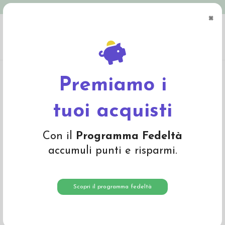
Spedizione in Italia gratuita oltre € 79
×
0
Home
Abbigliamento
Bambino
Leggings
Leggings in cotone bio a costine
- col. giallo
Premiamo i
-25%
tuoi acquisti
Con il
Programma Fedeltà
accumuli punti e risparmi.
Scopri il programma fedeltà