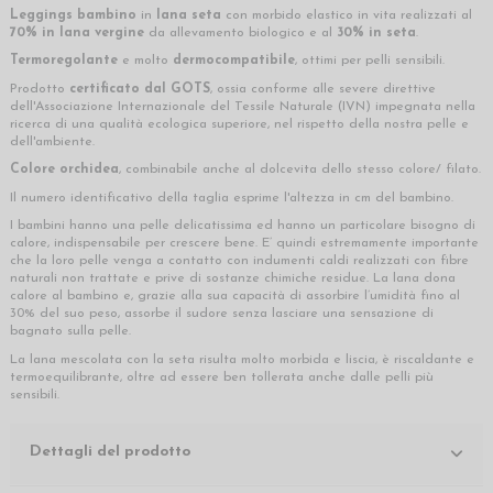
Leggings bambino
in
lana seta
con morbido elastico in vita realizzati al
70% in lana vergine
da allevamento biologico e al
30% in seta
.
Termoregolante
e molto
dermocompatibile
, ottimi per pelli sensibili.
Prodotto
certificato dal GOTS
, ossia conforme alle severe direttive
dell'Associazione Internazionale del Tessile Naturale (IVN) impegnata nella
ricerca di una qualità ecologica superiore, nel rispetto della nostra pelle e
dell'ambiente.
Colore orchidea
, combinabile anche al dolcevita dello stesso colore/ filato.
Il numero identificativo della taglia esprime l'altezza in cm del bambino.
I bambini hanno una pelle delicatissima ed hanno un particolare bisogno di
calore, indispensabile per crescere bene. E’ quindi estremamente importante
che la loro pelle venga a contatto con indumenti caldi realizzati con fibre
naturali non trattate e prive di sostanze chimiche residue. La lana dona
calore al bambino e, grazie alla sua capacità di assorbire l’umidità fino al
30% del suo peso, assorbe il sudore senza lasciare una sensazione di
bagnato sulla pelle.
La lana mescolata con la seta risulta molto morbida e liscia, è riscaldante e
termoequilibrante, oltre ad essere ben tollerata anche dalle pelli più
sensibili.
Dettagli del prodotto