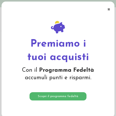
Spedizione in Italia gratuita oltre € 79
×
0
Home
Abbigliamento
Bambino
Leggings
Leggings bambino in lana
mista seta -col. orchidea
Premiamo i
tuoi acquisti
Con il
Programma Fedeltà
accumuli punti e risparmi.
Scopri il programma fedeltà