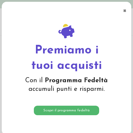
Spedizione in Italia gratuita oltre € 79
×
0
Home
Abbigliamento
Bambino
Leggings
Leggings in cotone bio a costine
- col. giallo
Premiamo i
-25%
tuoi acquisti
Con il
Programma Fedeltà
accumuli punti e risparmi.
Scopri il programma fedeltà