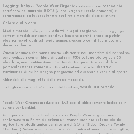
Leggings baby
di
People Wear Organic
confezionati in
cotone bio
certificato dal
marchio GOTS
(Global Organic Textile Standard) e
caratterizzati da
lavorazione a costine
e morbido elastico in vita.
Colore giallo ocra
.
Lisci e morbidi
sulla pelle e
adatti in ogni
stagione
,
sono i leggings
perfetti e fedeli compagni per il tuo bambino perché, grazie ai
polsini
elastici risvoltabili
sul fondo gamba,
crescono con il tuo piccolo
e
durano a lungo
.
Questi leggings, che hanno spazio sufficiente per l'ingombro del pannolino,
sono realizzati con un filato di qualità in
95% cotone biologico / 5%
elasthan,
una combinazione di materiali che garantisce
vestibilità
particolarmente comoda
e offre al bambino tutta la
libertà di
movimento
di cui ha bisogno per giocare ed esplorare a casa e all'aperto.
Abbinabili alla
maglietta
dello stesso materiale.
La taglia esprime l'altezza in cm del bambino,
vestibilità comoda
.
People Wear Organic produce dal 1993 capi di abbigliamento biologico in
cotone per bambini.
Gran parte della linea tessile a marchio People Wear Organic viene
confezionata in Egitto da
Sekem
utilizzando pregiato
cotone bio da
agricoltura biodinamica
certificata dal
GOTS
(Global Organic Textile
Standard ). Sekem è una comunità agricola unica al mondo, nata in Egitto,