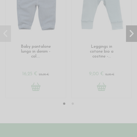
Baby pantalone
Leggings in
lungo in denim -
cotone bio a
col....
costine -...
16,25 €
9,00 €
25,00 €
12,00 €