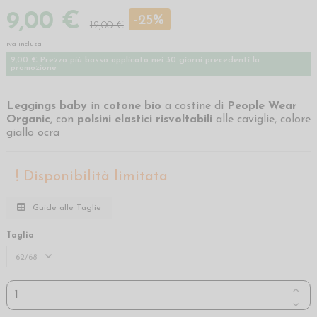
9,00 €
-25%
12,00 €
iva inclusa
9,00 € Prezzo più basso applicato nei 30 giorni precedenti la
promozione
Leggings baby
in
cotone bio
a costine di
People Wear
Organic
, con
polsini elastici risvoltabili
alle caviglie, colore
giallo ocra
Disponibilità limitata
Guide alle Taglie
Taglia