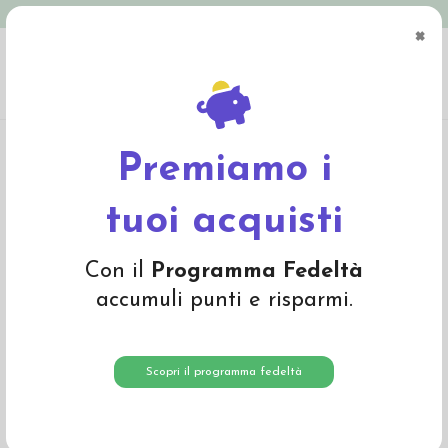
Spedizione in Italia gratuita oltre € 79
×
0
Home
Materiali
Materiali per fare bambole
Lana per capelli
Lana
mohair in gomitolo- col. castano ramato
Premiamo i
tuoi acquisti
Con il
Programma Fedeltà
accumuli punti e risparmi.
Scopri il programma fedeltà