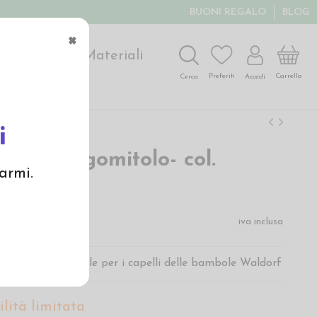
BUONI REGALO
BLOG
×
ochi
Arte
Materiali
Carrello
Preferiti
Accedi
Cerca
i
hair in gomitolo- col.
armi.
€
iva inclusa
lore biondo, ideale per i capelli delle bambole Waldorf
lità limitata