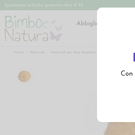
Spedizione in Italia gratuita oltre € 79
Abbigliamento
Pan
Home
Materiali
Materiali per fare bambole
Lana per capelli
Con 