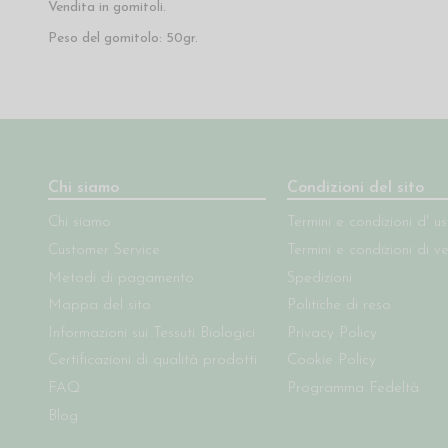
Vendita in gomitoli.
Peso del gomitolo: 50gr.
Chi siamo
Condizioni del sito
Chi siamo
Termini e condizioni d' u
Customer Service
Termini e condizioni di v
Metodi di pagamento
Spedizioni
Mappa del sito
Politiche di reso
Informazioni sui Tessuti Biologici
Privacy Policy
Certificazioni di qualità prodotti
Cookie Policy
FAQ
Programma Fedeltà
Blog