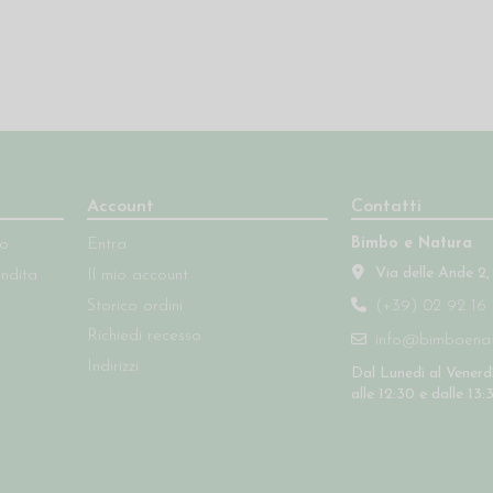
Account
Contatti
Bimbo e Natura
so
Entra
Via delle Ande 2,
endita
Il mio account
Storico ordini
(+39) 02 92 16 
Richiedi recesso
info@bimboenatu
Indirizzi
Dal Lunedì al Venerdì
alle 12:30 e dalle 13: