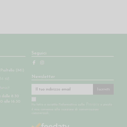
Seguici
 Pioltello (MI)
Newsletter
14 68
ra.it
Iscriviti
 dalle 8:30
30 alle 16:30
Privacy
Ho letto e accetto l'informativa sulla
e presto
il mio consenso alla ricezione di comunicazioni
commerciali.