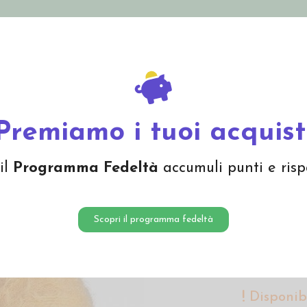
nolini Eco
Mamma e Bebè
Bio Cosmesi
Gi
Offerte
Brand
Lana mohair in gomitolo- col. biondo
Premiamo i tuoi acquist
Lana mo
il
Programma Fedeltà
accumuli punti e risp
biondo
13,55 
Scopri il programma fedeltà
Lana mohair co
Disponibi