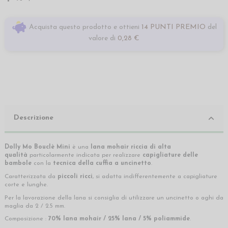
Acquista questo prodotto e ottieni
14 PUNTI PREMIO
del
valore di
0,28 €
Descrizione
Dolly Mo
Bouclè Mini
è una
lana mohair riccia di alta
qualità
particolarmente indicata per realizzare
capigliature delle
bambole
con la
tecnica della cuffia a uncinetto
.
Caratterizzata da
piccoli ricci
, si adatta indifferentemente a capigliature
corte e lunghe.
Per la lavorazione della lana si consiglia di utilizzare un uncinetto o aghi da
maglia da 2 / 2.5 mm.
Composizione :
70% lana mohair / 25% lana / 5% poliammide
.