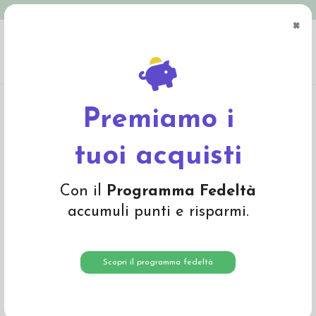
Spedizione in Italia gratuita oltre € 79
×
0
Home
Materiali
Materiali per fare bambole
Lana per capelli
Dolly Mo
Bouclè Mini - col. Ginger
Premiamo i
tuoi acquisti
Con il
Programma Fedeltà
accumuli punti e risparmi.
Scopri il programma fedeltà