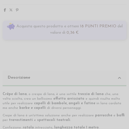
Acquista questo prodotto e ottieni
18 PUNTI PREMIO
del
valore di
0,36 €
Descrizione
Crêpe di lana
, o crespo di lana, è una sottile
treccia di lana
che, una
volta sciolta, crea un bellissimo
effetto arricciato
e quindi risulta molto
utile per realizzare
capelli di bambole, angeli
e fatine
in lana cardata
ma anche
barbe e capelli
di diversi personaggi.
Crepe di lana è un'ottima soluzione anche per realizzare
parrucche
e
baffi
per
travestimenti
e
spettacoli teatrali
.
Confezione:
rotolo
intrecciato,
lunghezza totale 1 metro
.