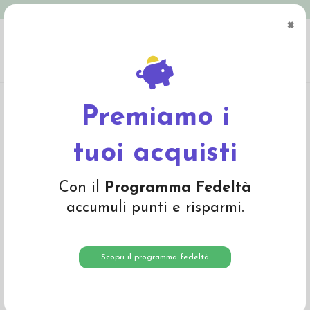
Spedizione in Italia gratuita oltre € 79
×
0
Home
Materiali
Materiali per fare bambole
Lana per capelli
Crepe di
lana - col. castano rosso
Premiamo i
tuoi acquisti
Con il
Programma Fedeltà
accumuli punti e risparmi.
Scopri il programma fedeltà