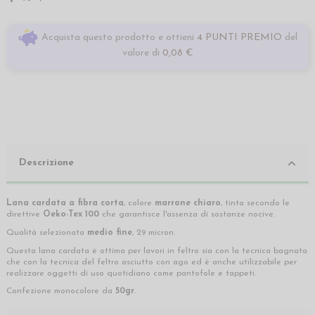
Acquista questo prodotto e ottieni
4 PUNTI PREMIO
del
valore di
0,08 €
Descrizione
Lana cardata a fibra corta
, colore
marrone chiaro
, tinta secondo le
direttive
Oeko-Tex 100
che garantisce l'assenza di sostanze nocive.
Qualità selezionata
medio fine
, 29 micron.
Questa lana cardata è ottima per lavori in feltro sia con la tecnica bagnata
che con la tecnica del feltro asciutto con ago ed è anche utilizzabile per
realizzare oggetti di uso quotidiano come pantofole e tappeti.
Confezione monocolore da
50gr
.