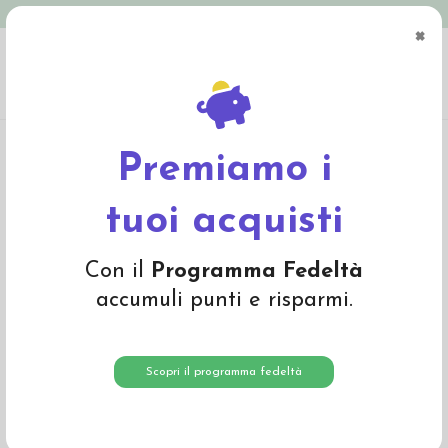
Spedizione in Italia gratuita oltre € 79
×
0
Home
Materiali
Lana cardata e lana da imbottitura
Lana cardata a fibra
corta
Lana cardata colore marrone chiaro 5635
Premiamo i
tuoi acquisti
Con il
Programma Fedeltà
accumuli punti e risparmi.
Scopri il programma fedeltà