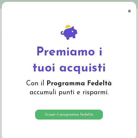
Spedizione in Italia gratuita oltre € 79
×
0
Home
Materiali
Lana cardata e lana da imbottitura
Lana cardata a fibra
corta
Lana cardata colore Celeste 1614
Premiamo i
tuoi acquisti
Con il
Programma Fedeltà
accumuli punti e risparmi.
Scopri il programma fedeltà