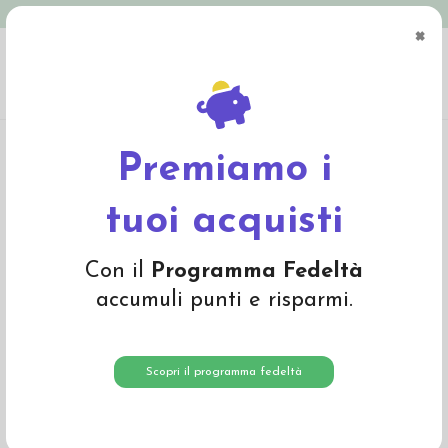
Spedizione in Italia gratuita oltre € 79
×
0
Home
Materiali
Lana cardata e lana da imbottitura
Lana cardata a fibra
corta
Lana cardata colore Arancio 1621
Premiamo i
tuoi acquisti
Con il
Programma Fedeltà
accumuli punti e risparmi.
Scopri il programma fedeltà