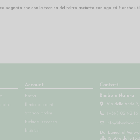
ica bagnata che con la tecnica del feltro asciutto con ago ed è anche uti
Account
Contatti
Bimbo e Natura
so
Entra
Via delle Ande 2,
endita
Il mio account
Storico ordini
(+39) 02 92 16 
Richiedi recesso
info@bimboenatu
Indirizzi
Dal Lunedì al Venerdì
alle 12:30 e dalle 13: