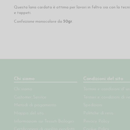
Questa lana cardata è ottima per lavori in feltro sia con la tecn
e tappeti.
Confezione monocolore da
50gr
.
Chi siamo
Condizioni del sito
Chi siamo
Termini e condizioni d' u
Customer Service
Termini e condizioni di v
Metodi di pagamento
Spedizioni
Mappa del sito
Politiche di reso
Informazioni sui Tessuti Biologici
Privacy Policy
Certificazioni di qualità prodotti
Cookie Policy