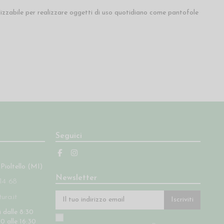
lizzabile per realizzare oggetti di uso quotidiano come pantofole
Seguici
 Pioltello (MI)
Newsletter
14 68
ra.it
Iscriviti
 dalle 8:30
30 alle 16:30