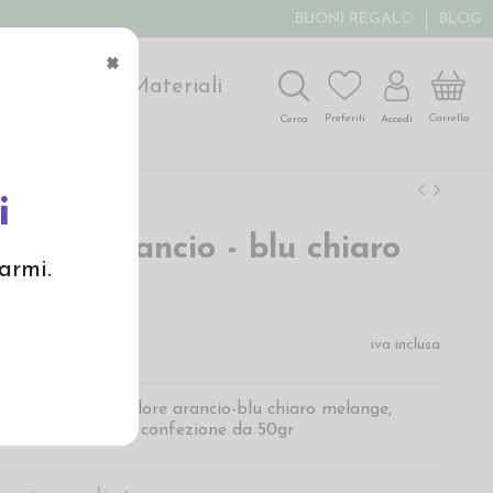
BUONI REGALO
BLOG
×
ochi
Arte
Materiali
Carrello
Preferiti
Accedi
Cerca
i
rdata arancio - blu chiaro
armi.
e 61209
iva inclusa
 fibra corta in colore arancio-blu chiaro melange,
i di infeltrimento, confezione da 50gr