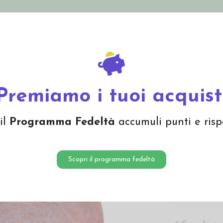
nolini Eco
Mamma e Bebè
Bio Cosmesi
Gi
Offerte
Brand
ta a fibra corta
Lana cardata arancio - blu chiaro melange 61209
Premiamo i tuoi acquist
Lana ca
il
Programma Fedeltà
accumuli punti e risp
melang
4,35 €
Scopri il programma fedeltà
Lana cardata a
adatta a lavor