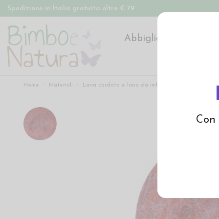
Spedizione in Italia gratuita oltre € 79
Abbigliamento
Pan
Home
Materiali
Lana cardata e lana da imbottitura
Lana carda
Con 