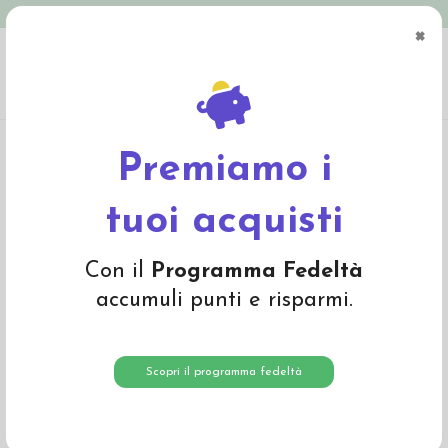
Spedizione in Italia gratuita oltre € 79
×
0
Home
Materiali
Lana cardata e lana da imbottitura
Lana a fibra lunga
Lana filata multicolore toni verde 1199
Premiamo i
tuoi acquisti
Con il
Programma Fedeltà
accumuli punti e risparmi.
Scopri il programma fedeltà