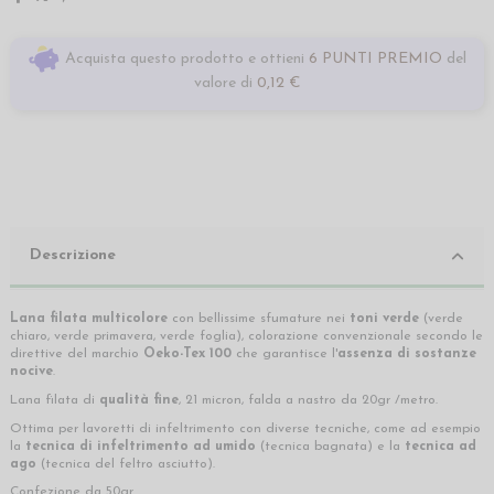
Acquista questo prodotto e ottieni
6 PUNTI PREMIO
del
valore di
0,12 €
Descrizione
Lana filata multicolore
con bellissime sfumature nei
toni verde
(verde
chiaro, verde primavera, verde foglia), colorazione convenzionale secondo le
direttive del marchio
Oeko-Tex 100
che garantisce l'
assenza di sostanze
nocive
.
Lana filata di
qualità fine
, 21 micron, falda a nastro da 20gr /metro.
Ottima per lavoretti di infeltrimento con diverse tecniche, come ad esempio
la
tecnica di infeltrimento ad umido
(tecnica bagnata) e la
tecnica ad
ago
(tecnica del feltro asciutto).
Confezione da 50gr.