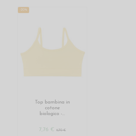
-20%
Top bambina in
cotone
biologico -...
7,76 €
9,70 €