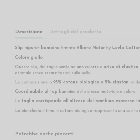
Descrizione
Dettagli del prodotto
Slip hipster bambina
firmato
Albero Natur
by
Leela Cotto
Colore
giallo
.
Questo slip, dal taglio simile ad una culotte e
privo di elastic
ottimale senza creare fastidi sulla pelle.
La composizione in
95% cotone biologico e 5% elastan
rende
Coordinabile al top
bambina dello stesso materiale e colore.
La
taglia corrisponde all’altezza del bambino espressa in
La biancheria intima in cotone biologico rappresenta una scelta a
Potrebbe anche piacerti