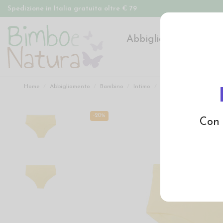
Spedizione in Italia gratuita oltre € 79
Abbigliamento
Pan
Home
Abbigliamento
Bambino
Intimo
Slip hipster bambina in
-20%
Con 