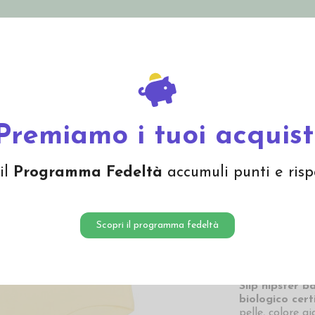
nolini Eco
Mamma e Bebè
Bio Cosmesi
Gi
Offerte
Brand
 cotone biologico - col. giallo
Premiamo i tuoi acquist
Slip hi
il
Programma Fedeltà
accumuli punti e risp
biologic
7,76 
Scopri il programma fedeltà
7,76 € Prezzo più
Slip hipster 
biologico
cert
pelle, colore gi