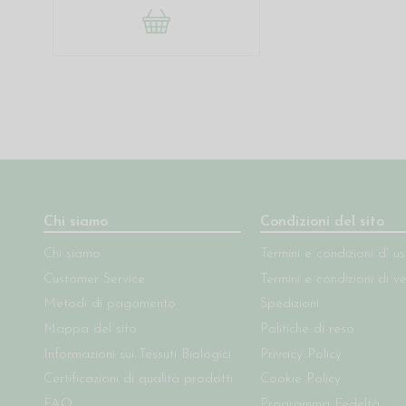
Chi siamo
Condizioni del sito
Chi siamo
Termini e condizioni d' u
Customer Service
Termini e condizioni di v
Metodi di pagamento
Spedizioni
Mappa del sito
Politiche di reso
Informazioni sui Tessuti Biologici
Privacy Policy
Certificazioni di qualità prodotti
Cookie Policy
FAQ
Programma Fedeltà