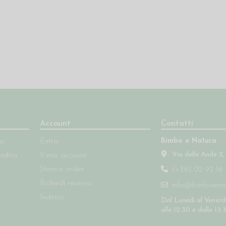
Account
Contatti
Bimbo e Natura
so
Entra
Via delle Ande 2,
endita
Il mio account
Storico ordini
(+39) 02 92 16 
Richiedi recesso
info@bimboenatu
Indirizzi
Dal Lunedì al Venerdì
alle 12:30 e dalle 13: