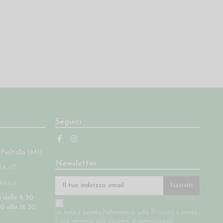
Seguici
 Pioltello (MI)
Newsletter
14 68
ra.it
Iscriviti
 dalle 8:30
30 alle 16:30
Privacy
Ho letto e accetto l'informativa sulla
e presto
il mio consenso alla ricezione di comunicazioni