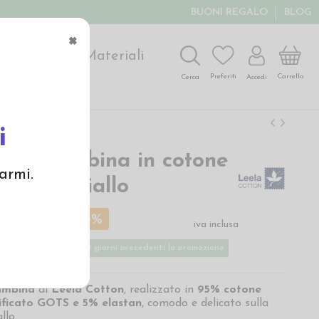
BUONI REGALO
BLOG
×
ochi
Arte
Materiali
Carrello
Preferiti
Accedi
Cerca
i
pster bambina in cotone
armi.
o - col. giallo
€
9,70 €
-20%
iva inclusa
 basso applicato nei 30 giorni precedenti la promozione
bambina
di
Leela Cotton
, realizzato in
95% cotone
ificato GOTS e 5% elastan
, comodo e delicato sulla
allo