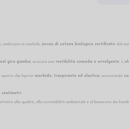
n
, realizzato in morbido
jersey di cotone biologico certificato
dal ma
o nel giro-gamba
, assicura una
vestibilità comoda e avvolgente
. L’
el
 questo slip hipster
morbido, traspirante ed elastico
, assicurando
co
 centimetri
.
ttenta alla qualità, alla sostenibilità ambientale e al benessere dei bamb