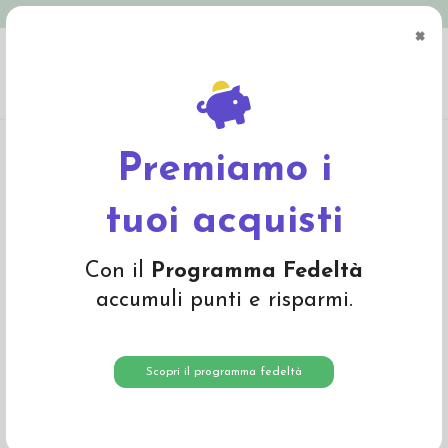
Spedizione in Italia gratuita oltre € 79
×
0
Home
Abbigliamento
Bambino
Intimo
Slip bambino in cotone biologico -
col. grigio
Premiamo i
tuoi acquisti
Con il
Programma Fedeltà
accumuli punti e risparmi.
Scopri il programma fedeltà