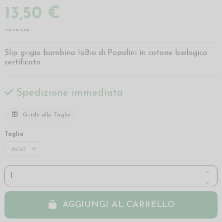
13,50 €
iva inclusa
Slip grigio bambino IoBio di Popolini in cotone biologico
certificato
Spedizione immediata
Guide alle Taglie
Taglia
AGGIUNGI AL CARRELLO