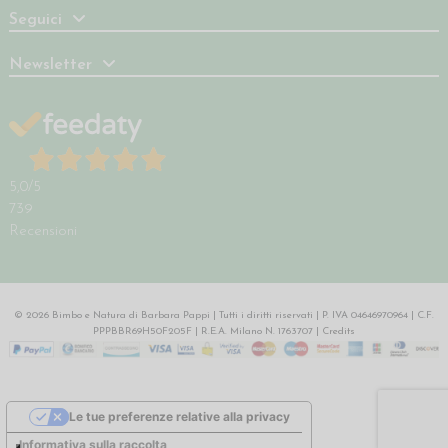
Seguici
Newsletter
5,0
/5
739
Recensioni
© 2026 Bimbo e Natura di Barbara Pappi | Tutti i diritti riservati | P. IVA 04646970964 | C.F.
PPPBBR69H50F205F | R.E.A. Milano N. 1763707 |
Credits
Le tue preferenze relative alla privacy
Informativa sulla raccolta