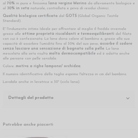
al
70%
in pura e finissima
lana vergine Merino
da allevamento biologico e
al
30% in
seta
naturale, controllata e priva di residui chimici.
Qualità biologica certificata
dal
GOTS
(Global Organic Textile
Standard).
E' l'indumento intimo Ideale per affrontare al meglio il freddo invernale
grazie alle
ottime proprietà riscaldanti e termoequilibranti
del filato
con cui è confezionata. La lana dona calore al bambino e, grazie alla sua
capacità di assorbire l’umidità fino al 30% del suo peso,
assorbe il sudore
senza lasciare una sensazione di bagnato sulla pelle
. La lana
mescolata alla seta risulta
molto dermocompatibile
ed è adatta anche
alle persone con pelle sensibile.
Colore:
motivo a righe lampone/ orchidea
.
Il numero identificativo della taglia esprime l'altezza in cm del bambino.
Lavabile anche in lavatrice a 30° (ciclo lana).
Dettagli del prodotto
Potrebbe anche piacerti