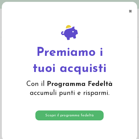
Spedizione in Italia gratuita oltre € 79
×
0
Home
Abbigliamento
Bambino
Intimo
Maglietta a manica corta in lana
seta -col. lampone/ orchidea
Premiamo i
tuoi acquisti
Con il
Programma Fedeltà
accumuli punti e risparmi.
Scopri il programma fedeltà