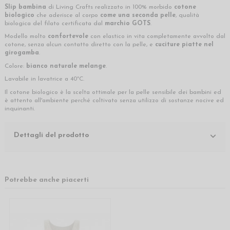
Slip bambina
di Living Crafts realizzato in 100% morbido
cotone
biologico
che aderisce al corpo
come una seconda pelle
, qualità
biologica del filato certificata dal
marchio GOTS
.
Modello molto
confortevole
con elastico in vita completamente avvolto dal
cotone, senza alcun contatto diretto con la pelle, e
cuciture piatte nel
girogamba
.
Colore:
bianco naturale melange
.
Lavabile in lavatrice a 40°C.
Il cotone biologico è la scelta ottimale per la pelle sensibile dei bambini ed
è attento all'ambiente perché coltivato senza utilizzo di sostanze nocive ed
inquinanti.
Dettagli del prodotto
Potrebbe anche piacerti