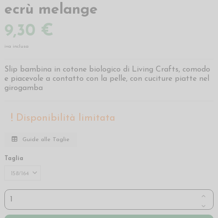
ecrù melange
9,30 €
iva inclusa
Slip bambina in cotone biologico di Living Crafts, comodo
e piacevole a contatto con la pelle, con cuciture piatte nel
girogamba
Disponibilità limitata
Guide alle Taglie
Taglia