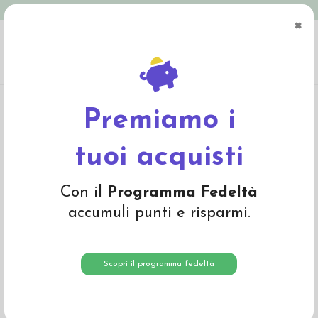
Spedizione in Italia gratuita oltre € 79
×
0
Home
Abbigliamento
Bambino
Intimo
Slip bambina in cotone biologico
"Goose" - col. ecrù melange
Premiamo i
tuoi acquisti
Con il
Programma Fedeltà
accumuli punti e risparmi.
Scopri il programma fedeltà