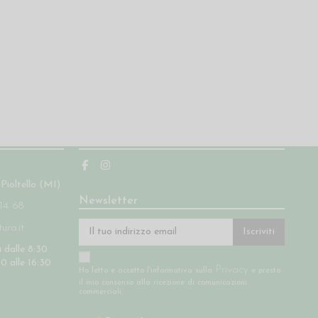
Seguici
 Pioltello (MI)
Newsletter
14 68
ra.it
Iscriviti
 dalle 8:30
30 alle 16:30
Privacy
Ho letto e accetto l'informativa sulla
e presto
il mio consenso alla ricezione di comunicazioni
commerciali.