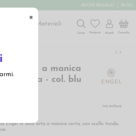
BUONI REGALO
BLOG
×
ochi
Arte
Materiali
Carrello
Preferiti
Accedi
Cerca
i
tta donna a manica
armi.
 lana seta - col. blu
€
iva inclusa
a Engel in lana seta a manica corta, con scollo tondo,
ine