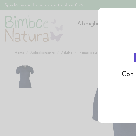
Spedizione in Italia gratuita oltre € 79
Abbigliamento
Pan
Home
Abbigliamento
Adulto
Intimo adulto
Maglietta donna 
Con 