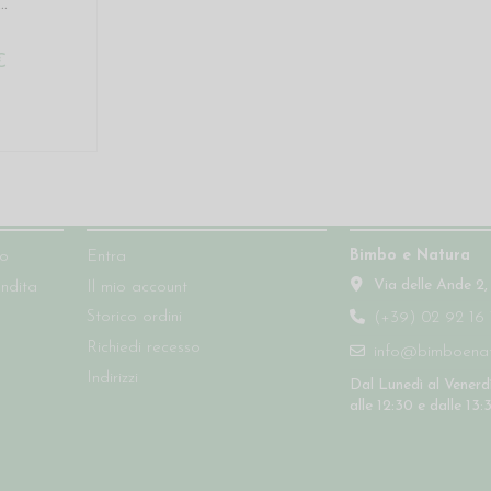
..
€
Account
Contatti
Bimbo e Natura
so
Entra
Via delle Ande 2,
endita
Il mio account
Storico ordini
(+39) 02 92 16 
Richiedi recesso
info@bimboenatu
Indirizzi
Dal Lunedì al Venerdì
alle 12:30 e dalle 13: