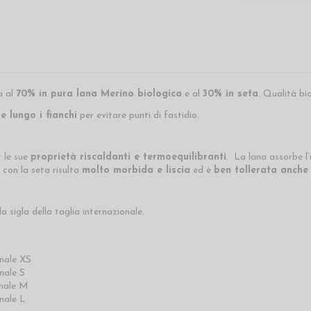
a al
70% in pura lana Merino biologica
e al
30% in seta
. Qualità bi
e lungo i fianchi
per evitare punti di fastidio.
r le sue
proprietà riscaldanti e termoequilibranti
. La lana assorbe l’
 con la seta risulta
molto morbida e liscia
ed è
ben tollerata anche d
a sigla della taglia internazionale.
onale XS
nale S
onale M
nale L