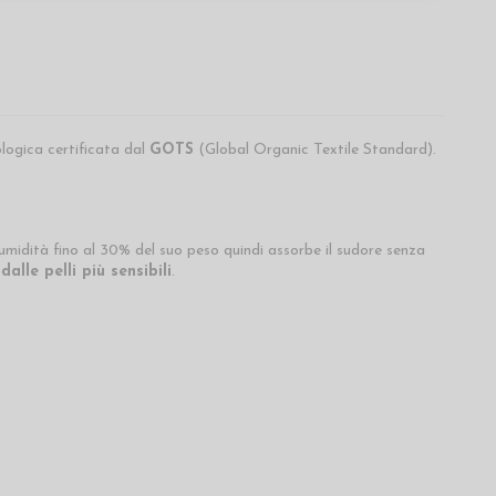
ologica certificata dal
GOTS
(Global Organic Textile Standard).
umidità fino al 30% del suo peso quindi assorbe il sudore senza
alle pelli più sensibili
.