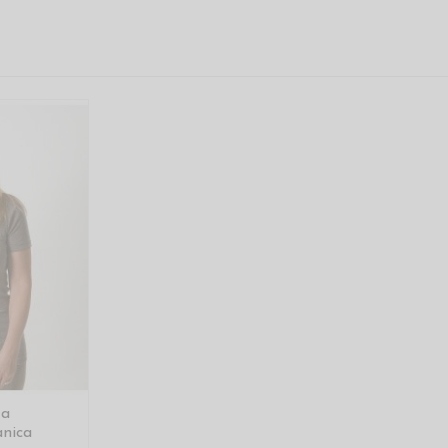
ta
nica