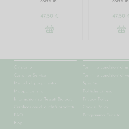
corta in...
corta in.
47,50 €
47,50 
Chi siamo
Condizioni del sito
Chi siamo
Termini e condizioni d' u
Customer Service
Termini e condizioni di v
Metodi di pagamento
Spedizioni
Mappa del sito
Politiche di reso
Informazioni sui Tessuti Biologici
Privacy Policy
Certificazioni di qualità prodotti
Cookie Policy
FAQ
Programma Fedeltà
Blog