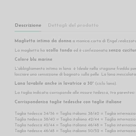
Descrizione
Dettagli del prodotto
Maglietta intima da donna
a manica corta di Engel realizzat
La maglietta ha
scollo tondo
ed è confezionata
senza cucitur
Colore blu marine
.
L'abbigliamento intimo in lana è Ideale nella stagione fredda pe
lasciare una sensazione di bagnato sulla pelle. La lana mescolata
Lana lavabile anche in lavatrice a 30°
(ciclo lana).
La taglia indicata corrisponde alle misure tedesca, tra parentesi l
Corrispondenza taglie tedesche con taglie italiane
Taglia tedesca 34/36 = Taglia italiana 38/40 = Taglia internazi
Taglia tedesca 38/40 = Taglia italiana 42/44 = Taglia internazio
Taglia tedesca 42/44 = Taglia italiana 46/48 = Taglia internazi
Taglia tedesca 46/48 = Taglia italiana 50/52 = Taglia internazio