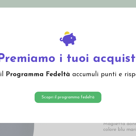
nolini Eco
Mamma e Bebè
Bio Cosmesi
Gi
Offerte
Brand
a manica corta in lana seta - col. blu marine
Premiamo i tuoi acquist
Maglie
il
Programma Fedeltà
accumuli punti e risp
corta in
marine
Scopri il programma fedeltà
47,50 
Maglietta donn
colore blu mar