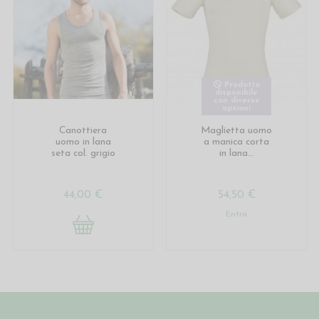
Prodotto
disponibile
con diverse
opzioni
Canottiera
Maglietta uomo
uomo in lana
a manica corta
seta col. grigio
in lana...
44,00 €
54,50 €
Entra