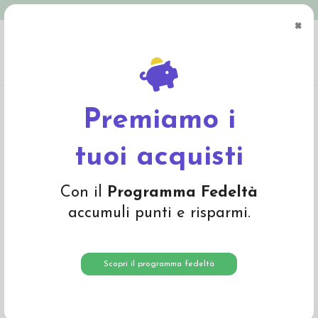
Spedizione in Italia gratuita oltre € 79
×
0
Home
Abbigliamento
Adulto
Intimo adulto
Maglietta uomo a manica corta
in lana seta -col. grigio
Premiamo i
tuoi acquisti
Con il
Programma Fedeltà
accumuli punti e risparmi.
Scopri il programma fedeltà