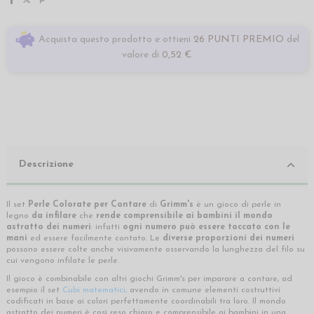
Acquista questo prodotto e ottieni
26 PUNTI PREMIO
del
valore di
0,52 €
Descrizione
Il set
Perle Colorate per Contare
di
Grimm's
è un gioco di perle in
legno
da infilare
che
rende comprensibile ai bambini il mondo
astratto dei numeri
: infatti
ogni numero può essere toccato con le
mani
ed essere facilmente contato. Le
diverse proporzioni dei numeri
possono essere colte anche visivamente osservando la lunghezza del filo su
cui vengono infilate le perle.
Il gioco è combinabile con altri giochi Grimm's per imparare a contare, ad
esempio il set
Cubi matematici
,
avendo in comune elementi costruttivi
codificati in base ai colori perfettamente coordinabili tra loro. Il mondo
astratto dei numeri è così reso chiaro e comprensibile ai bambini in una