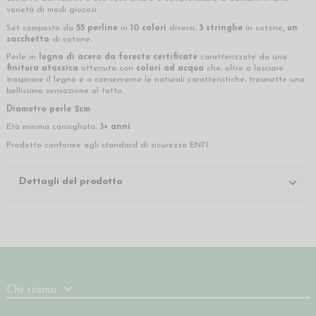
varietà di modi giocosi.
Set composto da
55 perline
in
10 colori
diversi,
3 stringhe
in cotone
, un
sacchetto
di cotone
.
Perle in
legno di acero da foreste certificate
caratterizzate da una
finitura atossica
ottenuta con
colori ad acqua
che, oltre a lasciare
traspirare il legno e a conservarne le naturali caratteristiche, trasmette una
bellissima sensazione al tatto.
Diametro perle 2cm
.
Età minima consigliata:
3+ anni
.
Prodotto conforme agli standard di sicurezza EN71.
Dettagli del prodotto
Chi siamo