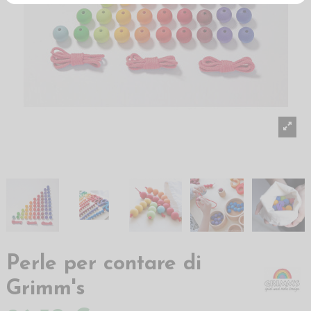
Perle per contare di
Grimm's