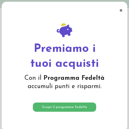
Spedizione in Italia gratuita oltre € 79
×
0
Home
Giochi
Giochi Grimm's
Perle per contare di Grimm's
Premiamo i
tuoi acquisti
Con il
Programma Fedeltà
accumuli punti e risparmi.
Scopri il programma fedeltà