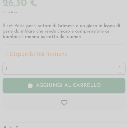
26,30 €
iva inclusa
Il set Perle per Contare di Grimm's è un gioco in legno di
perle da infilare che rende chiaro e comprensibile ai
bambini il mondo astratto dei numeri
Disponibilità limitata
AGGIUNGI AL CARRELLO