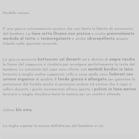
Modello unisex.
E' una giacca estremamente pratica che non limita la libertà dii movimento
del bambino. La
lana cotta Disana
non pizzica
e risulta
piacevolmente
morbida al tatto
, è
termoregolante
e anche
idrorepellente
, proprio
l'ideale nelle giornate invernali.
La giacca presenta
bottoncini sul davanti
ed è dotata di
ampie tasche
,
la forma del cappuccio è studiata per avvolgere perfettamente la testa del
bambino. Le estremità del capo sono rifinite con
morbidi bordini in lana
lavorata a maglia inoltre cappuccio, collo e zona spalle sono
foderati con
cotone organico
di qualità. Il
fondo giacca è allungato
per garantire la
protezione dal freddo anche in posizione seduta ed evitare che il capo si
sollevi durante i giochi movimentati all'aria aperta. I
polsini in lana merino
lavorata a maglia chiudono bene la manica per un comfort ottimale.
Colore:
blu navy.
La taglia esprime la misura dell'altezza del bambino in cm.