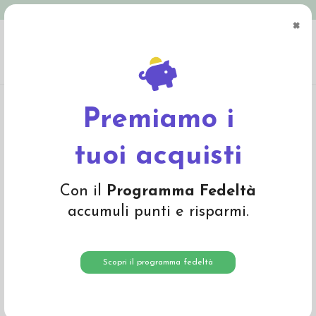
Spedizione in Italia gratuita oltre € 79
×
0
Home
Abbigliamento
Bambino
Giacche e Cappotti
Giacca in lana cotta - col.
blu navy
Premiamo i
tuoi acquisti
Con il
Programma Fedeltà
accumuli punti e risparmi.
Scopri il programma fedeltà