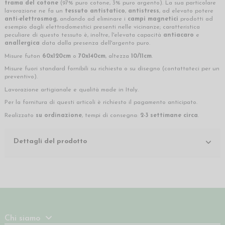
trama del cotone
(97% puro cotone, 3% puro argento). La sua particolare
lavorazione ne fa un
tessuto antistatico
,
antistress
, ad elevato potere
anti-elettrosmog
, andando ad eliminare i
campi magnetici
prodotti ad
esempio dagli elettrodomestici presenti nelle vicinanze; caratteristica
peculiare di questo tessuto è, inoltre, l'elevata capacità
antiacaro
e
anallergica
data dalla presenza dell'argento puro.
Misure futon
60x120cm
o
70x140cm
, altezza
10/11cm
.
Misure fuori standard fornibili su richiesta o su disegno (contattateci per un
preventivo).
Lavorazione artigianale e qualità made in Italy.
Per la fornitura di questi articoli è richiesto il pagamento anticipato.
Realizzato
su ordinazione
, tempi di consegna:
2-3 settimane circa
.
Dettagli del prodotto
Chi siamo