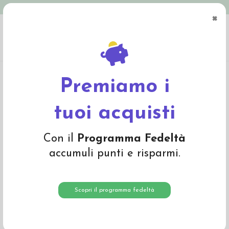
Spedizione in Italia gratuita oltre € 79
×
0
Home
Mamma e Bambino
Articoli per il lettino
Futon per culla e lettino
Futon
semplice lettino (Silver)
Premiamo i
tuoi acquisti
Con il
Programma Fedeltà
accumuli punti e risparmi.
Scopri il programma fedeltà