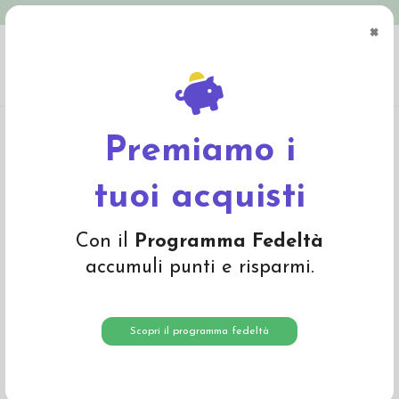
Spedizione in Italia gratuita oltre € 79
×
0
Home
Materiali
Materiali per fare bambole
Filo per legature e cuciture
Filo Guetermann per cuciture bambole - bruno rosso
Premiamo i
tuoi acquisti
Con il
Programma Fedeltà
accumuli punti e risparmi.
Scopri il programma fedeltà