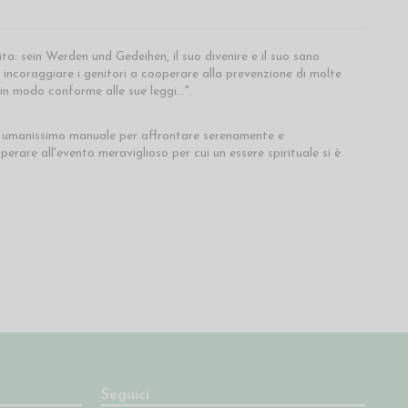
ita: sein Werden und Gedeihen, il suo divenire e il suo sano
incoraggiare i genitori a cooperare alla prevenzione di molte
i in modo conforme alle sue leggi…".
co, umanissimo manuale per affrontare serenamente e
rare all'evento meraviglioso per cui un essere spirituale si è
Seguici