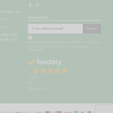
 Pioltello (MI)
Newsletter
14 68
ra.it
Iscriviti
 dalle 8:30
30 alle 16:30
Privacy
Ho letto e accetto l'informativa sulla
e presto
il mio consenso alla ricezione di comunicazioni
commerciali.
5,0
/5
739
Recensioni