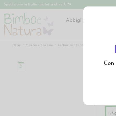
Spedizione in Italia gratuita oltre € 79
Abbigliamento
Pan
Home
Mamma e Bambino
Letture per genitori
Il tuo bambino
Con 