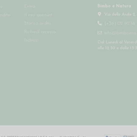
Bimbo e Natura
so
Entra
Via delle Ande 2,
endita
Il mio account
Storico ordini
(+39) 02 92 16 
Richiedi recesso
info@bimboenatu
Indirizzi
Dal Lunedì al Venerdì
alle 12:30 e dalle 13: