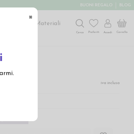
BUONI REGALO
BLOG
×
ochi
Arte
Materiali
Carrello
Preferiti
Accedi
Cerca
i
bambino
armi.
€
iva inclusa
prima infanzia
ponibile