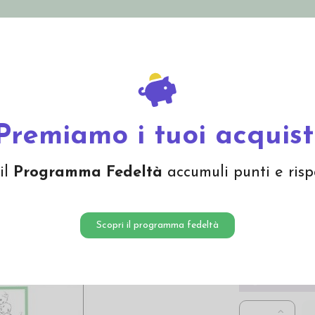
nolini Eco
Mamma e Bebè
Bio Cosmesi
Gi
Offerte
Brand
Premiamo i tuoi acquist
Il tuo 
il
Programma Fedeltà
accumuli punti e risp
16,00 
Scopri il programma fedeltà
Attesa, nascita, 
Non dis