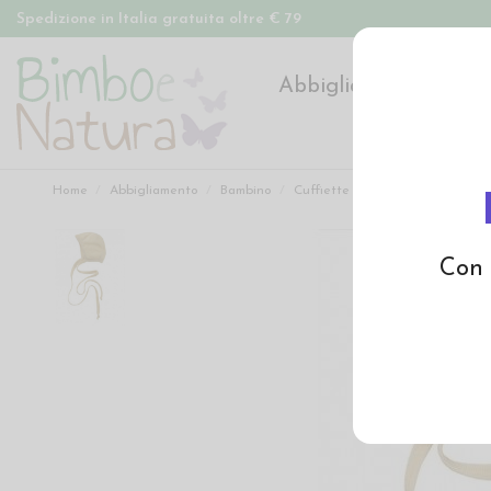
Spedizione in Italia gratuita oltre € 79
Abbigliamento
Pan
Home
Abbigliamento
Bambino
Cuffiette e cappelli
Cuffiett
Con 