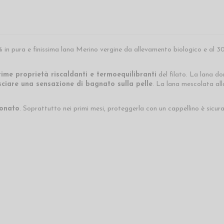
 in pura e finissima lana Merino vergine da allevamento biologico e al 30%
time proprietà riscaldanti e termoequilibranti
del filato. La lana do
sciare una sensazione di bagnato sulla pelle
. La lana mescolata all
eonato
. Soprattutto nei primi mesi, proteggerla con un cappellino è sic