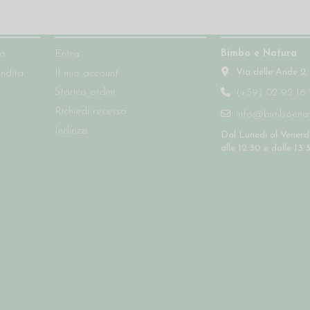
Account
Contatti
Bimbo e Natura
so
Entra
Via delle Ande 2,
endita
Il mio account
Storico ordini
(+39) 02 92 16 
Richiedi recesso
info@bimboenatu
Indirizzi
Dal Lunedì al Venerdì
alle 12:30 e dalle 13: