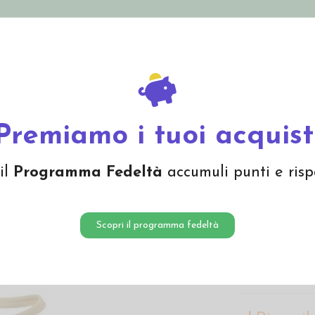
nolini Eco
Mamma e Bebè
Bio Cosmesi
Gi
Offerte
Brand
e neonato
Cuffietta in lana mista seta - col. ecrù
Premiamo i tuoi acquist
Cuffiet
il
Programma Fedeltà
accumuli punti e risp
col. ecr
16,00 
Scopri il programma fedeltà
Cuffietta Enge
colore ecrù