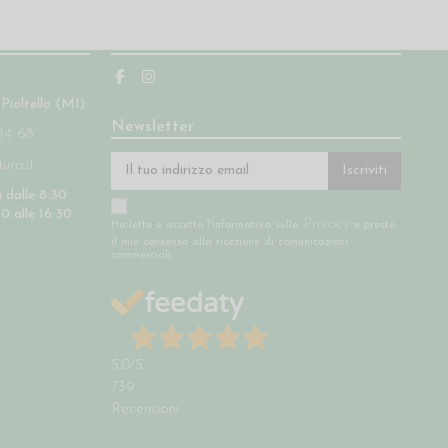
Seguici
 Pioltello (MI)
Newsletter
14 68
ra.it
Iscriviti
 dalle 8:30
30 alle 16:30
Privacy
Ho letto e accetto l'informativa sulla
e presto
il mio consenso alla ricezione di comunicazioni
commerciali.
5,0
/5
739
Recensioni