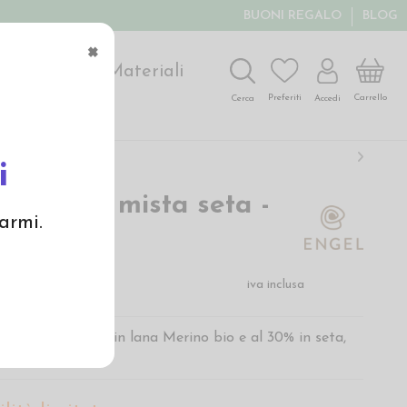
BUONI REGALO
BLOG
×
ochi
Arte
Materiali
Carrello
Preferiti
Accedi
Cerca
i
ta in lana mista seta -
armi.
ù
€
iva inclusa
l neonato al 70% in lana Merino bio e al 30% in seta,