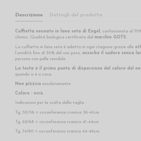
Descrizione
Dettagli del prodotto
Cuffietta neonato
in lana seta di Engel
, confezionata al 70%
chimici. Qualità biologica certificata dal
marchio GOTS.
La cuffietta in lana seta è adatta in ogni stagione grazie alle
ot
l’umidità fino al 30% del suo peso,
assorbe il sudore senza la
persone con pelle sensibile.
La testa è il primo punto di dispersione del calore del n
quando si è a casa.
Non pizzica
assolutamente.
Colore : ecrù.
Indicazioni per la scelta della taglia :
Tg, 50/56 = circonferenza cranica 36-41cm
Tg, 62/68 = circonferenza cranica 41-44cm
Tg, 74/80 = circonferenza cranica 44-46cm