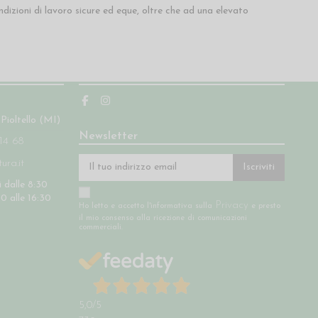
izioni di lavoro sicure ed eque, oltre che ad una elevato
Seguici
 Pioltello (MI)
Newsletter
14 68
ra.it
Iscriviti
 dalle 8:30
30 alle 16:30
Privacy
Ho letto e accetto l'informativa sulla
e presto
il mio consenso alla ricezione di comunicazioni
commerciali.
5,0
/5