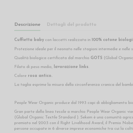
Descrizione
Dettagli del prodotto
Cuffietta baby
con laccetti realizzata in
100%
cotone biologi
Protezione ideale per il neonato nelle stagioni intermedie e nelle s
Qualità biologica certificata dal marchio
GOTS
(Global Organic 
Filato di peso medio,
lavorazione links
.
Colore
rosa antico.
La taglia esprime la misura della circonferenza cranica del bambi
People Wear Organic produce dal 1993 capi di abbigliamento bio
Gran parte della linea tessile a marchio People Wear Organic vi
(Global Organic Textile Standard ). Sekem è una comunità agricola
premiato nel 2003 con il Right Livelihood Award, il Premio Nobe
persone occupate in 6 diverse imprese economiche tra cui la colt