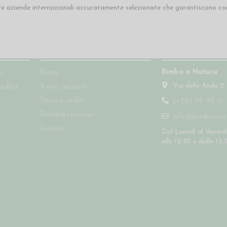
e aziende internazionali accuratamente selezionate che garantiscono cond
Account
Contatti
Bimbo e Natura
so
Entra
Via delle Ande 2,
endita
Il mio account
Storico ordini
(+39) 02 92 16 
Richiedi recesso
info@bimboenatu
Indirizzi
Dal Lunedì al Venerdì
alle 12:30 e dalle 13: