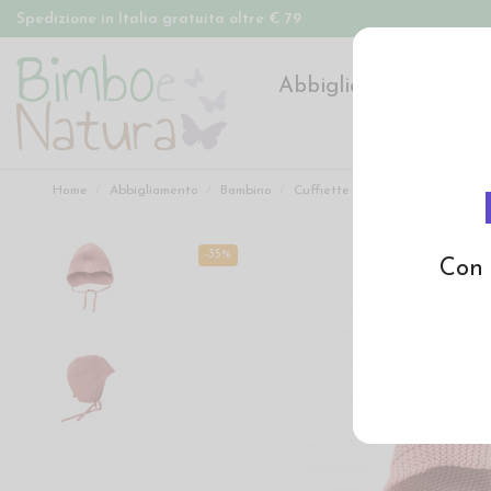
Spedizione in Italia gratuita oltre € 79
Abbigliamento
Pan
Home
Abbigliamento
Bambino
Cuffiette e cappelli
Cuffiett
-35%
Con 