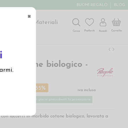
BUONI REGALO
BLOG
×
ochi
Arte
Materiali
Carrello
Preferiti
Accedi
Cerca
i
a in cotone biologico -
armi.
a antico
€
10,00 €
-35%
iva inclusa
 basso applicato nei 30 giorni precedenti la promozione
 con laccetti in morbido cotone biologico, lavorata a