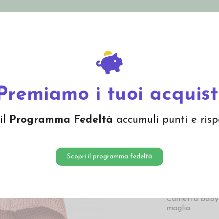
nolini Eco
Mamma e Bebè
Bio Cosmesi
Gi
Offerte
Brand
e neonato
Cuffietta in cotone biologico - col. rosa antico
Premiamo i tuoi acquist
Cuffiett
il
Programma Fedeltà
accumuli punti e risp
col. ros
6,50 
Scopri il programma fedeltà
6,50 € Prezzo più
Cuffietta baby
maglia