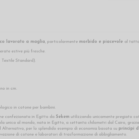
co lavorato a maglia
, particolarmente
morbido e piacevole
al tatto
erate estive più fresche.
Textile Standard).
no in cm.
logico in cotone per bambini.
ene confezionata in Egitto da
Sekem
utilizzando unicamente pregiato cot
 unica al mondo, nata in Egitto, a settanta chilometri dal Cairo, grazie a
l Alternativo, per lo splendido esempio di economia basata su
principi 
ivazione di cotone e laboratori di trasformazione di abbigliamento.