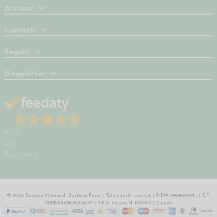
Account
Contatti
Seguici
Newsletter
5,0
/5
739
Recensioni
© 2026 Bimbo e Natura di Barbara Pappi | Tutti i diritti riservati | P. IVA 04646970964 | C.F.
PPPBBR69H50F205F | R.E.A. Milano N. 1763707 |
Credits