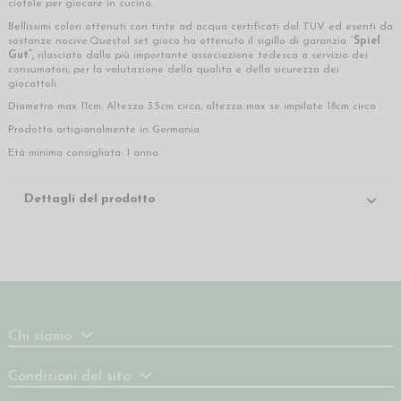
ciotole per giocare in cucina.
Bellissimi colori ottenuti con tinte ad acqua certificati dal TUV ed esenti da
sostanze nocive.Questol set gioco ha ottenuto il sigillo di garanzia “
Spiel
Gut”,
rilasciato dalla più importante associazione tedesca a servizio dei
consumatori, per la valutazione della qualità e della sicurezza dei
giocattoli.
Diametro max 11cm. Altezza 3.5cm circa, altezza max se impilate 18cm circa .
Prodotto artigianalmente in Germania.
Età minima consigliata: 1 anno.
Dettagli del prodotto
Chi siamo
Condizioni del sito