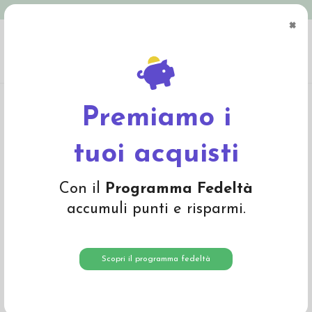
Spedizione in Italia gratuita oltre € 79
×
0
Home
Giochi
Costruire, impilare, scoprire
Set scatole rotonde Grimm's
Premiamo i
tuoi acquisti
Con il
Programma Fedeltà
accumuli punti e risparmi.
Scopri il programma fedeltà