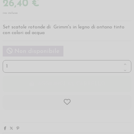
26,40 €
iva inclusa
Set scatole rotonde di Grimm's in legno di ontano tinto
con colori ad acqua
Non disponibile
AGGIUNGI AL CARRELLO