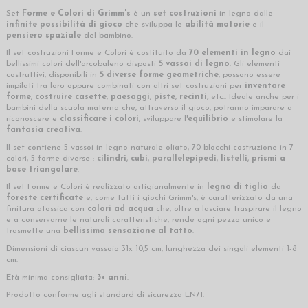
Set
Forme e Colori di Grimm's
è un
set costruzioni
in legno dalle
infinite possibilità di gioco
che sviluppa le
abilità motorie
e il
pensiero spaziale
del bambino.
Il set costruzioni Forme e Colori è costituito da
70 elementi in legno
dai
bellissimi colori dell'arcobaleno disposti
5 vassoi di legno
. Gli elementi
costruttivi, disponibili in
5 diverse forme geometriche
, possono essere
impilati tra loro oppure combinati con altri set costruzioni per
inventare
forme
,
costruire casette
,
paesaggi
,
piste
,
recinti,
etc.. Ideale anche per i
bambini della scuola materna che, attraverso il gioco, potranno imparare a
riconoscere e
classificare i colori
, sviluppare l'
equilibrio
e stimolare la
fantasia creativa
.
Il set contiene 5 vassoi in legno naturale oliato, 70 blocchi costruzione in 7
colori, 5 forme diverse :
cilindri
,
cubi
,
parallelepipedi
,
listelli
,
prismi a
base triangolare
.
Il set Forme e Colori è realizzato artigianalmente in
legno di tiglio
da
foreste certificate
e, come tutti i giochi Grimm's, è caratterizzato da una
finitura atossica con
colori ad acqua
che, oltre a lasciare traspirare il legno
e a conservarne le naturali caratteristiche, rende ogni pezzo unico e
trasmette una
bellissima sensazione al tatto
.
Dimensioni di ciascun vassoio 31x 10,5 cm, lunghezza dei singoli elementi 1-8
cm.
Età minima consigliata:
3+ anni
.
Prodotto conforme agli standard di sicurezza EN71.