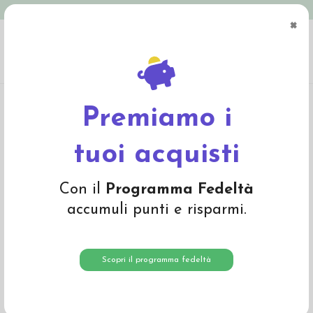
Spedizione in Italia gratuita oltre € 79
×
0
Home
Giochi
Costruire, impilare, scoprire
Set Forme e Colori di Grimm's
Premiamo i
tuoi acquisti
Con il
Programma Fedeltà
accumuli punti e risparmi.
Scopri il programma fedeltà