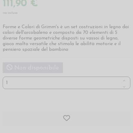
111,90 €
iva inclusa
Forme e Colori di Grimm's è un set costruzioni in legno dai
colori dell'arcobaleno e composto da 70 elementi di 5
diverse forme geometriche disposti su vassoi di legno,
gioco molto versatile che stimola le abilità motorie e il
pensiero spaziale del bambino
Non disponibile
AGGIUNGI AL CARRELLO