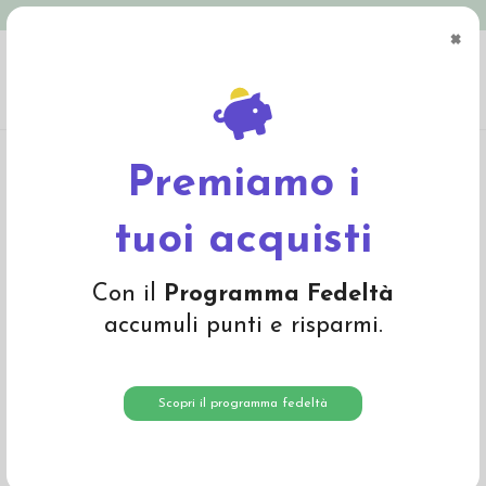
Spedizione in Italia gratuita oltre € 79
×
0
Home
Abbigliamento
Bambino
Cuffiette e cappelli
Cappellino baby in
spugna di lana
Premiamo i
-40%
tuoi acquisti
Con il
Programma Fedeltà
accumuli punti e risparmi.
Scopri il programma fedeltà