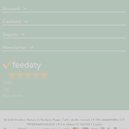
Account
Contatti
Seguici
Newsletter
5,0
/5
739
Recensioni
© 2026 Bimbo e Natura di Barbara Pappi | Tutti i diritti riservati | P. IVA 04646970964 | C.F.
PPPBBR69H50F205F | R.E.A. Milano N. 1763707 |
Credits