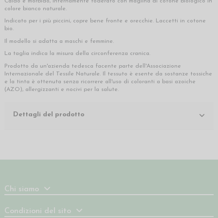
Caldo e morbido, internamente foderato con maglina di cotone biologico in
colore bianco naturale.
Indicato per i più piccini, copre bene fronte e orecchie. Laccetti in cotone
bio.
Il modello si adatta a maschi e femmine.
La taglia indica la misura della circonferenza cranica.
Prodotto da un'azienda tedesca facente parte dell'Associazione
Internazionale del Tessile Naturale. Il tessuto è esente da sostanze tossiche
e la tinta è ottenuta senza ricorrere all'uso di coloranti a basi azoiche
(AZO), allergizzanti e nocivi per la salute.
Dettagli del prodotto
Chi siamo
Condizioni del sito