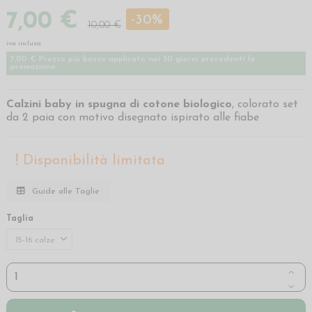
7,00 €
-30%
10,00 €
iva inclusa
7,00 € Prezzo più basso applicato nei 30 giorni precedenti la
promozione
Calzini baby in spugna di cotone biologico
, colorato set
da 2 paia con motivo disegnato ispirato alle fiabe
Disponibilità limitata
Guide alle Taglie
Taglia