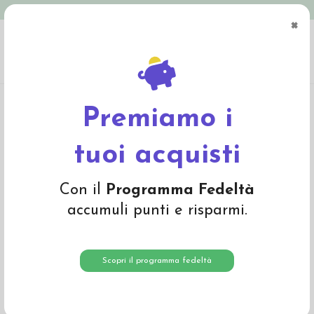
Spedizione in Italia gratuita oltre € 79
×
0
Home
Abbigliamento
Bambino
Calze e calzamaglie
Set 2 baby calzini in
cotone bio "DUMBO"
Premiamo i
-30%
tuoi acquisti
Con il
Programma Fedeltà
accumuli punti e risparmi.
Scopri il programma fedeltà