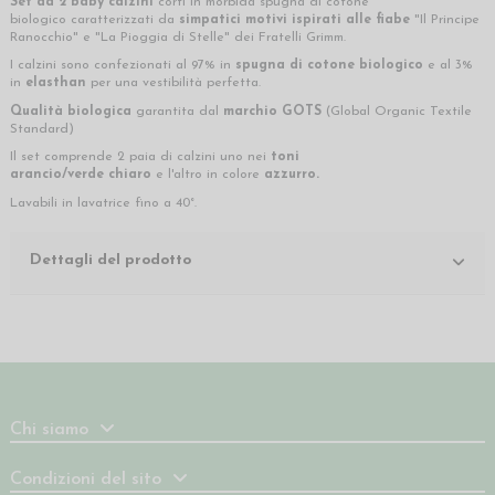
Set da 2 baby calzini
corti in morbida spugna di cotone
biologico caratterizzati da
simpatici motivi ispirati alle fiabe
"Il Principe
Ranocchio" e "La Pioggia di Stelle" dei Fratelli Grimm.
I calzini sono confezionati al 97% in
spugna di cotone biologico
e al 3%
in
elasthan
per una vestibilità perfetta.
Qualità biologica
garantita dal
marchio GOTS
(Global Organic Textile
Standard)
Il set comprende 2 paia di calzini uno nei
toni
arancio/verde
chiaro
e l'altro in colore
azzurro
.
Lavabili in lavatrice fino a 40°.
Dettagli del prodotto
Chi siamo
Condizioni del sito