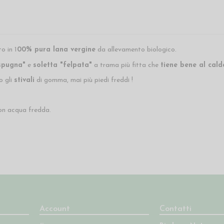
o in 1
00% pura lana vergine
da allevamento biologico.
"spugna"
e
soletta "felpata"
a trama più fitta che
tiene bene al caldo
o gli
stivali
di gomma, mai più piedi freddi !
con acqua fredda.
Account
Contatti