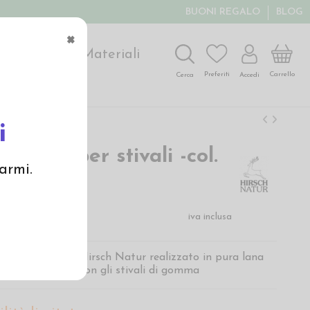
BUONI REGALO
BLOG
×
ochi
Arte
Materiali
Carrello
Preferiti
Accedi
Cerca
i
in lana per stivali -col.
armi.
ro
€
iva inclusa
 per bambini di Hirsch Natur realizzato in pura lana
pecifico per uso con gli stivali di gomma