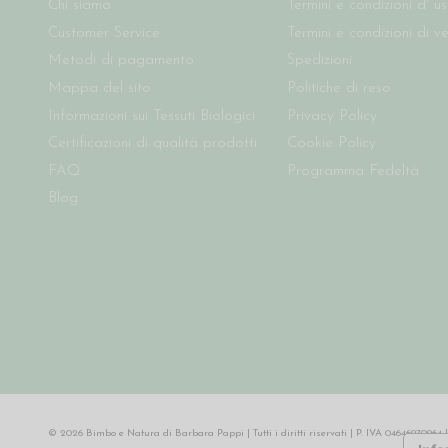
Chi siamo
Termini e condizioni d' u
Customer Service
Termini e condizioni di v
Metodi di pagamento
Spedizioni
Mappa del sito
Politiche di reso
Informazioni sui Tessuti Biologici
Privacy Policy
Certificazioni di qualità prodotti
Cookie Policy
FAQ
Programma Fedeltà
Blog
© 2026 Bimbo e Natura di Barbara Pappi | Tutti i diritti riservati | P. IVA 046469709