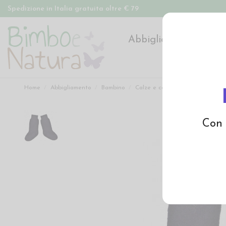
Spedizione in Italia gratuita oltre € 79
Abbigliamento
Pan
Home
Abbigliamento
Bambino
Calze e calzamaglie
Calzino i
Con 