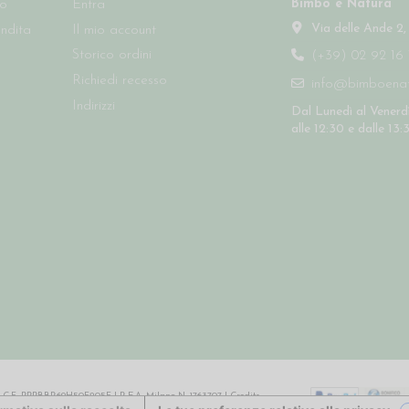
Bimbo e Natura
so
Entra
Via delle Ande 2,
endita
Il mio account
Storico ordini
(+39) 02 92 16 
Richiedi recesso
info@bimboenatu
Indirizzi
Dal Lunedì al Venerdì
alle 12:30 e dalle 13:
64 | C.F. PPPBBR69H50F205F | R.E.A. Milano N. 1763707 |
Credits