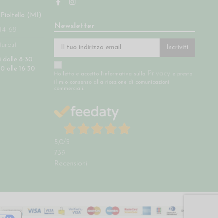
 Pioltello (MI)
Newsletter
14 68
ra.it
Iscriviti
 dalle 8:30
30 alle 16:30
Privacy
Ho letto e accetto l'informativa sulla
e presto
il mio consenso alla ricezione di comunicazioni
commerciali.
5,0
/5
739
Recensioni