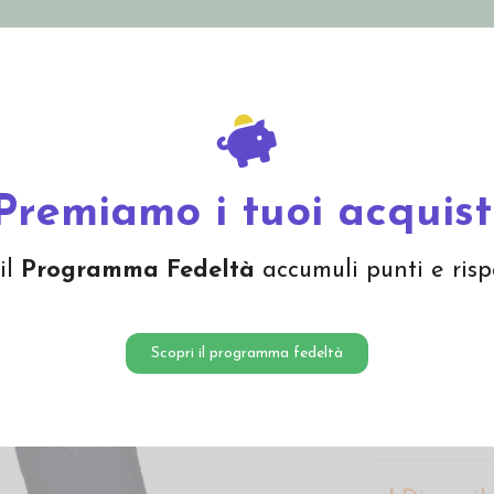
nolini Eco
Mamma e Bebè
Bio Cosmesi
Gi
Offerte
Brand
n lana per stivali -col. blu scuro
Premiamo i tuoi acquist
Calzino 
il
Programma Fedeltà
accumuli punti e risp
blu scu
10,30 
Scopri il programma fedeltà
Calzino grosso
vergine bio e s