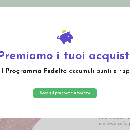
nolini Eco
Mamma e Bebè
Bio Cosmesi
Gi
Offerte
Brand
in lana mista cotone -col. bacca
Premiamo i tuoi acquist
Calzino
il
Programma Fedeltà
accumuli punti e risp
col. ba
9,07 
Scopri il programma fedeltà
9,07 € Prezzo più
Calza corta 
morbida sulla 