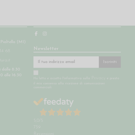
Seguici
 Pioltello (MI)
Newsletter
14 68
ra.it
Iscriviti
 dalle 8:30
30 alle 16:30
Privacy
Ho letto e accetto l'informativa sulla
e presto
il mio consenso alla ricezione di comunicazioni
commerciali.
5,0
/5
739
Recensioni