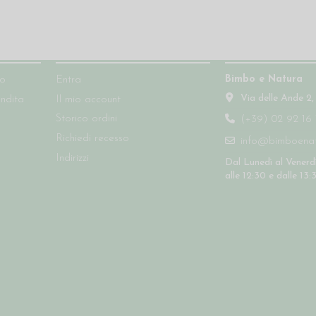
Account
Contatti
Bimbo e Natura
so
Entra
Via delle Ande 2,
endita
Il mio account
Storico ordini
(+39) 02 92 16 
Richiedi recesso
info@bimboenatu
Indirizzi
Dal Lunedì al Venerdì
alle 12:30 e dalle 13: