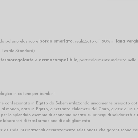
o polsino elastico e
bordo smerlato,
realizzato all' 80% in
lana vergi
Textile Standard).
termoregolante
e
dermocompatibile
, particolarmente indicata nella
logico in cotone per bambini.
ene confezionata in Egitto da Sekem utilizzando unicamente pregiato cot
l mondo, nata in Egitto, a settanta chilometri dal Cairo, grazie all’inizi
, per lo splendido esempio di economia basata su principi di solidarietà
 e laboratori di trasformazione di abbigliamento.
e aziende internazionali accuratamente selezionate che garantiscono cond