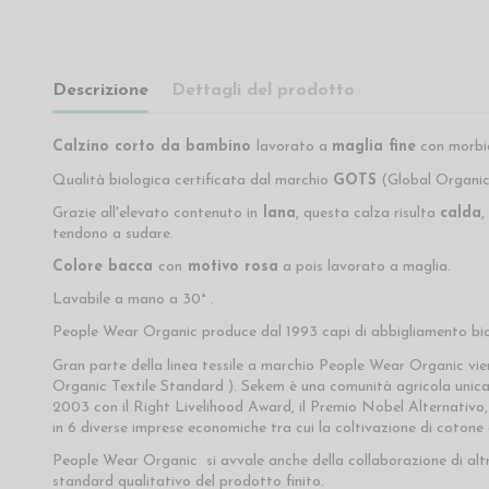
Descrizione
Dettagli del prodotto
Calzino corto da bambino
lavorato a
maglia fine
con morbid
Qualità biologica certificata dal marchio
GOTS
(Global Organic 
Grazie all'elevato contenuto in
lana
, questa calza risulta
calda
,
tendono a sudare.
Colore bacca
con
motivo rosa
a pois lavorato a maglia.
Lavabile a mano a 30° .
People Wear Organic produce dal 1993 capi di abbigliamento bio
Gran parte della linea tessile a marchio People Wear Organic vi
Organic Textile Standard ). Sekem è una comunità agricola unica a
2003 con il Right Livelihood Award, il Premio Nobel Alternativo
in 6 diverse imprese economiche tra cui la coltivazione di cotone
People Wear Organic si avvale anche della collaborazione di altr
standard qualitativo del prodotto finito.