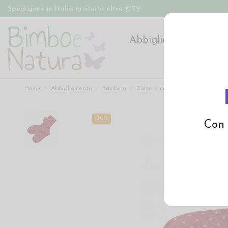
Spedizione in Italia gratuita oltre € 79
Abbigliamento
Pan
Home
Abbigliamento
Bambino
Calze e calzamaglie
Calzino 
-30%
Con 