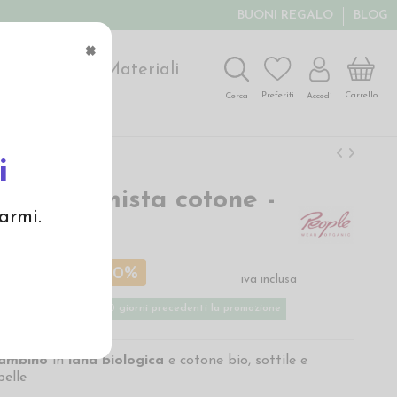
BUONI REGALO
BLOG
×
ochi
Arte
Materiali
Carrello
Preferiti
Accedi
Cerca
i
 in lana mista cotone -
armi.
cca
€
12,95 €
-30%
iva inclusa
 basso applicato nei 30 giorni precedenti la promozione
bambino
in
lana biologica
e cotone bio, sottile e
pelle