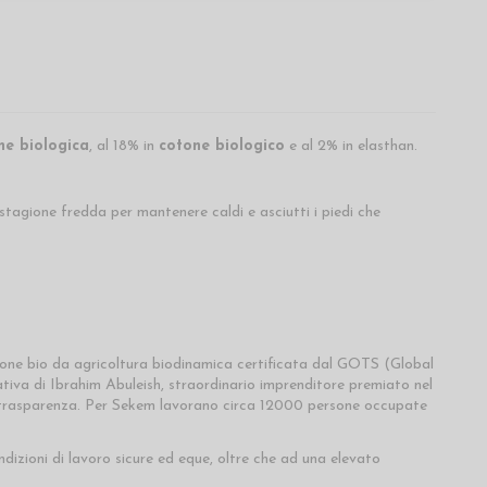
ne biologica
, al 18% in
cotone biologico
e al 2% in elasthan.
 stagione fredda per mantenere caldi e asciutti i piedi che
one bio da agricoltura biodinamica certificata dal GOTS (Global
ativa di Ibrahim Abuleish, straordinario imprenditore premiato nel
 e trasparenza. Per Sekem lavorano circa 12000 persone occupate
izioni di lavoro sicure ed eque, oltre che ad una elevato