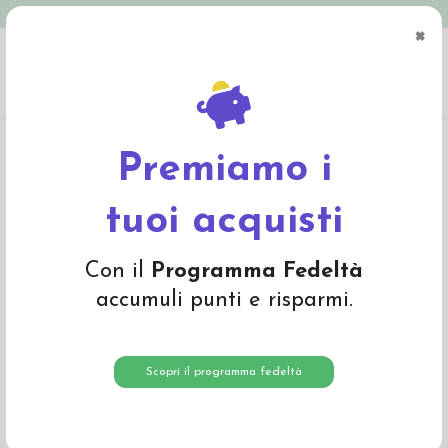
Spedizione in Italia gratuita oltre € 79
×
0
Home
Abbigliamento
Bambino
Calze e calzamaglie
Baby calzino corto in
lana grossa
Premiamo i
tuoi acquisti
Con il
Programma Fedeltà
accumuli punti e risparmi.
Scopri il programma fedeltà