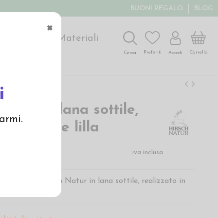
BUONI REGALO
BLOG
×
ochi
Arte
Materiali
Carrello
Preferiti
Accedi
Cerca
i
corto in lana sottile,
armi.
norvegese lilla
€
iva inclusa
bambino di Hirsch Natur in lana sottile, realizzato in
ine