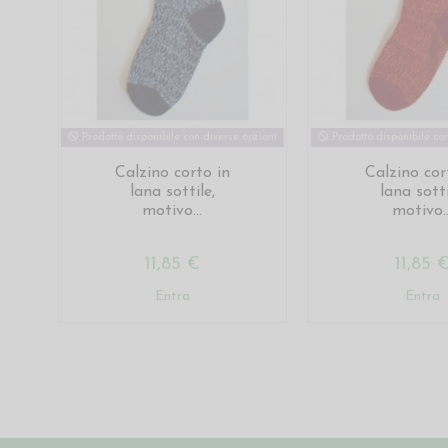
Prodotto disponibile con diverse opzioni
Prodotto disponibile con
Calzino corto in
Calzino cor
lana sottile,
lana sotti
motivo...
motivo..
11,85 €
11,85 
Entra
Entra