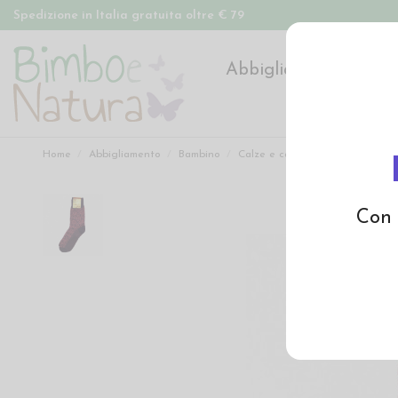
Spedizione in Italia gratuita oltre € 79
Abbigliamento
Pan
Home
Abbigliamento
Bambino
Calze e calzamaglie
Calzino 
Con 