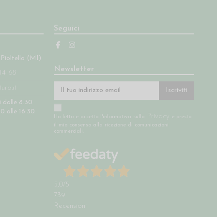
Seguici
 Pioltello (MI)
Newsletter
14 68
ra.it
Iscriviti
 dalle 8:30
30 alle 16:30
Privacy
Ho letto e accetto l'informativa sulla
e presto
il mio consenso alla ricezione di comunicazioni
commerciali.
5,0
/5
739
Recensioni