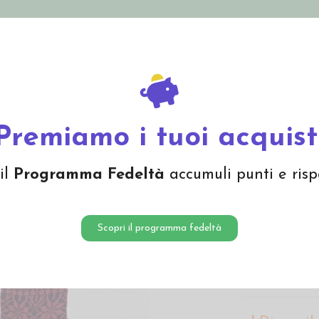
nolini Eco
Mamma e Bebè
Bio Cosmesi
Gi
Offerte
Brand
corto in lana sottile, motivo norvegese lilla
Premiamo i tuoi acquist
Calzino 
il
Programma Fedeltà
accumuli punti e risp
motivo 
10,25 
Scopri il programma fedeltà
Calzino corto 
pura lana verg