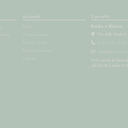
Account
Contatti
Bimbo e Natura
so
Entra
Via delle Ande 2,
endita
Il mio account
Storico ordini
(+39) 02 92 16 
Richiedi recesso
info@bimboenatu
Indirizzi
Dal Lunedì al Venerdì
alle 12:30 e dalle 13: