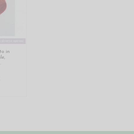
 diverse opzioni
to in
le,
.
€