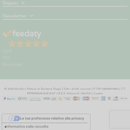
Seguici
Newsletter
5,0
/5
739
Recensioni
© 2026 Bimbo e Natura di Barbara Pappi | Tutti i diritti riservati | P. IVA 04646970964 | C.F.
PPPBBR69H50F205F | R.E.A. Milano N. 1763707 |
Credits
Le tue preferenze relative alla privacy
Informativa sulla raccolta