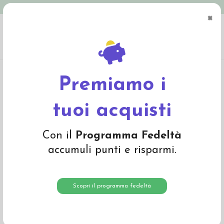
Spedizione in Italia gratuita oltre € 79
×
0
Home
Abbigliamento
Adulto
Calze adulto
Calzino corto sottile in lana bio
- col. marrone
Premiamo i
tuoi acquisti
Con il
Programma Fedeltà
accumuli punti e risparmi.
Scopri il programma fedeltà