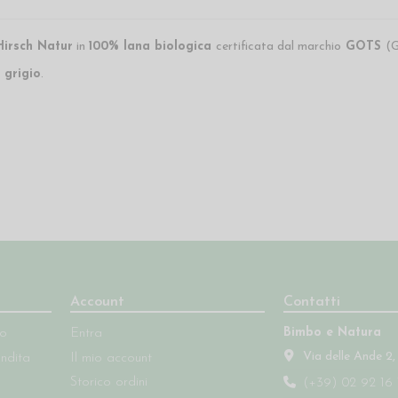
Hirsch Natur
in
100% lana biologica
certificata dal marchio
GOTS
(G
 grigio
.
Account
Contatti
Bimbo e Natura
so
Entra
Via delle Ande 2,
endita
Il mio account
Storico ordini
(+39) 02 92 16 