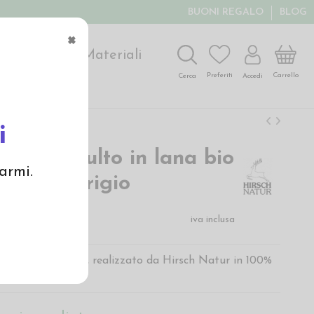
BUONI REGALO
BLOG
×
ochi
Arte
Materiali
Carrello
Preferiti
Accedi
Cerca
i
 corto adulto in lana bio
armi.
ghe toni grigio
€
iva inclusa
in lana per adulto, realizzato da Hirsch Natur in 100%