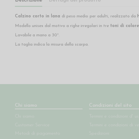
Descrizione
Dettagli del prodotto
Calzino corto in lana
di peso medio
per adulti,
realizzato da
Modello unisex dal motivo a righe irregolari in tre
toni di colore
Lavabile a mano a 30°.
La taglia indica la misura della scarpa.
Chi siamo
Condizioni del sito
Chi siamo
Termini e condizioni d' u
Customer Service
Termini e condizioni di v
Metodi di pagamento
Spedizioni