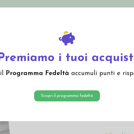
nolini Eco
Mamma e Bebè
Bio Cosmesi
Gi
Offerte
Brand
to in lana bio -col. righe toni grigio
Premiamo i tuoi acquist
Calzino
il
Programma Fedeltà
accumuli punti e risp
-col. ri
17,60 
Scopri il programma fedeltà
Calzino corto 
lana biologica