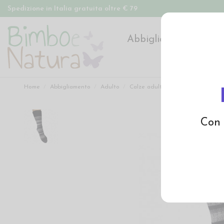
Spedizione in Italia gratuita oltre € 79
Abbigliamento
Pan
Home
Abbigliamento
Adulto
Calze adulto
Calzino corto adul
Con 