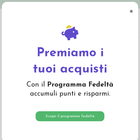
Spedizione in Italia gratuita oltre € 79
×
0
Home
Abbigliamento
Adulto
Calze adulto
Calza antiscivolo in lana -col.
antracite melange
Premiamo i
tuoi acquisti
Con il
Programma Fedeltà
accumuli punti e risparmi.
Scopri il programma fedeltà