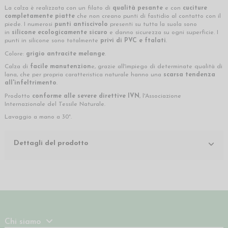
La calza è realizzata con un filato di
qualità pesante
e con
cuciture
completamente piatte
che non creano punti di fastidio al contatto con il
piede. I numerosi
punti antiscivolo
presenti su tutta la suola sono
in
silicone ecologicamente sicuro
e danno sicurezza su ogni superficie. I
punti in silicone sono totalmente
privi di PVC e ftalati
.
Colore:
grigio antracite melange
.
Calza di
facile manutenzion
e, grazie all'impiego di determinate qualità di
lana, che per propria caratteristica naturale hanno una
scarsa tendenza
all'infeltrimento
.
Prodotto
conforme alle severe direttive IVN
, l'Associazione
Internazionale del Tessile Naturale.
Lavaggio a mano a 30°.
Dettagli del prodotto
Chi siamo