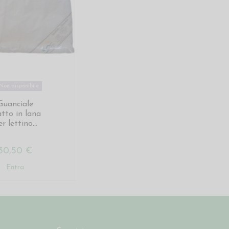
Non disponibile
Guanciale
atto in lana
r lettino...
30,50 €
Entra