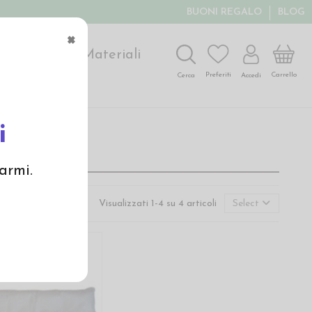
BUONI REGALO
BLOG
×
ochi
Arte
Materiali
Carrello
Preferiti
Accedi
Cerca
i
armi.
Visualizzati 1-4 su 4 articoli
Select