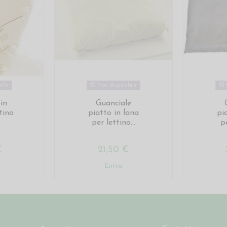
ile
Non disponibile
in
Guanciale
tino
piatto in lana
pi
per lettino...
pe
€
21,50 €
Entra