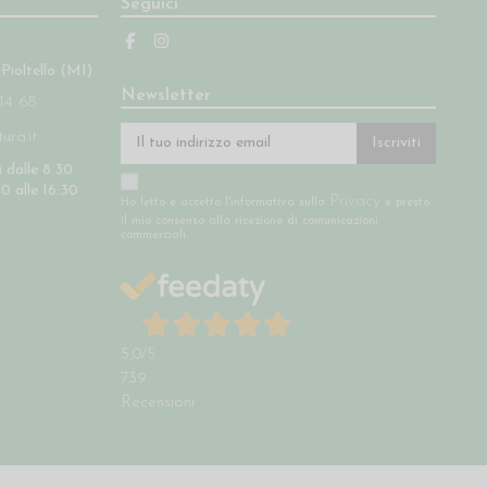
Seguici
 Pioltello (MI)
Newsletter
14 68
ra.it
Iscriviti
 dalle 8:30
30 alle 16:30
Privacy
Ho letto e accetto l'informativa sulla
e presto
il mio consenso alla ricezione di comunicazioni
commerciali.
5,0
/5
739
Recensioni