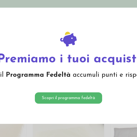
nolini Eco
Mamma e Bebè
Bio Cosmesi
Gi
Offerte
Brand
Premiamo i tuoi acquist
ing
il
Programma Fedeltà
accumuli punti e risp
Scopri il programma fedeltà