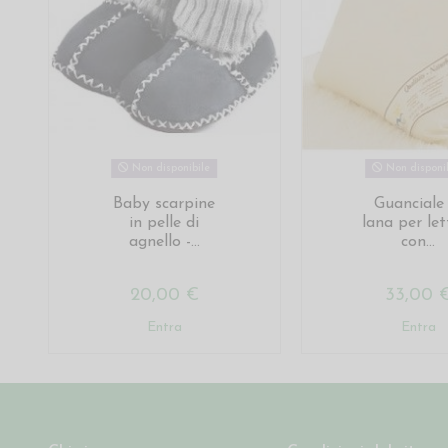
Non disponibile
Non disponib
Baby scarpine
Guanciale 
in pelle di
lana per let
agnello -...
con...
20,00 €
33,00 
Entra
Entra