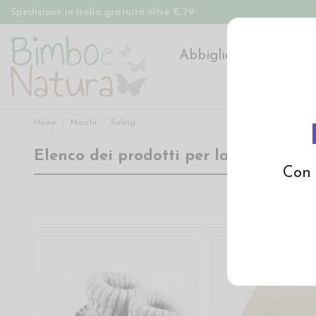
Spedizione in Italia gratuita oltre € 79
Abbigliamento
Pan
Home
Marchi
Saling
Elenco dei prodotti per la marca Sal
Con 