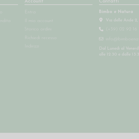
Account
Contatti
Bimbo e Natura
so
Entra
Via delle Ande 2,
endita
Il mio account
Storico ordini
(+39) 02 92 16 
Richiedi recesso
info@bimboenatu
Indirizzi
Dal Lunedì al Venerdì
alle 12:30 e dalle 13: