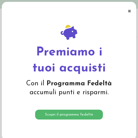
Spedizione in Italia gratuita oltre € 79
×
0
Home
Giochi
Bambole e accessori
Bambole Waldorf, doudou, nanetti
Bambola MIA Winter 40cm
Premiamo i
tuoi acquisti
Con il
Programma Fedeltà
accumuli punti e risparmi.
Scopri il programma fedeltà