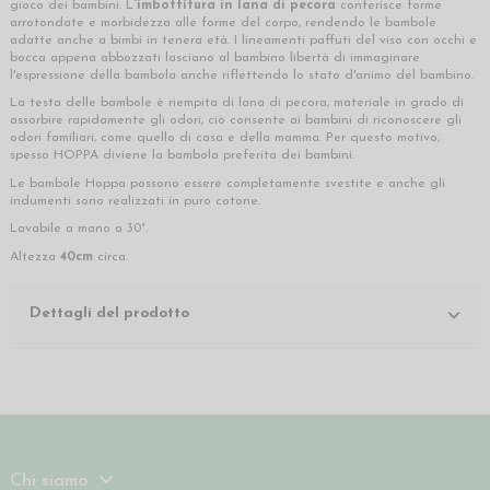
gioco dei bambini. L
'imbottitura in lana di pecora
conferisce forme
arrotondate e morbidezza alle forme del corpo, rendendo le bambole
adatte anche a bimbi in tenera età. I lineamenti paffuti del viso con occhi e
bocca appena abbozzati lasciano al bambino libertà di immaginare
l'espressione della bambola anche riflettendo lo stato d'animo del bambino.
La testa delle bambole è riempita di lana di pecora, materiale in grado di
assorbire rapidamente gli odori, ciò consente ai bambini di riconoscere gli
odori familiari, come quello di casa e della mamma. Per questo motivo,
spesso HOPPA diviene la bambola preferita dei bambini.
Le bambole Hoppa possono essere completamente svestite e anche gli
indumenti sono realizzati in puro cotone.
Lavabile a mano a 30°.
Altezza
40cm
circa.
Dettagli del prodotto
Chi siamo